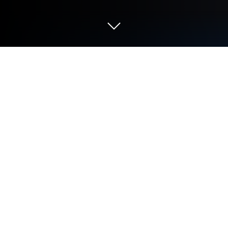
在 PC 或 Mac 上玩 Twerk Race 3D 跑
酷遊戲
《Twerk Race 3D 跑酷遊戲》是由 Freeplay Inc 代理
發行的街機遊戲。BlueStacks是在PC或Mac上玩這
款Android遊戲的最佳平台，讓您獲得沉浸式的遊戲
體驗。
準備好在這款結合跑酷與twerking的遊戲中展現你的
技巧和身體力量！挑戰史上最佳twerking者的稱號，
享受無盡的跑酷樂趣！