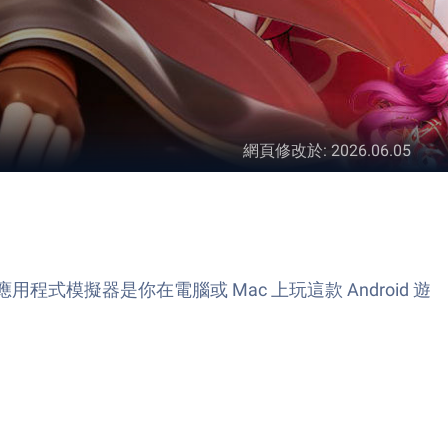
網頁修改於
:
2026.06.05
acks 應用程式模擬器是你在電腦或 Mac 上玩這款 Android 遊