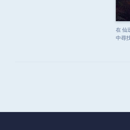
在 仙
中尋