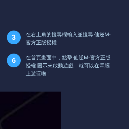
在右上角的搜尋欄輸入並搜尋 仙逆M-
官方正版授權
在首頁畫面中，點擊 仙逆M-官方正版
授權 圖示來啟動遊戲，就可以在電腦
上遊玩啦！