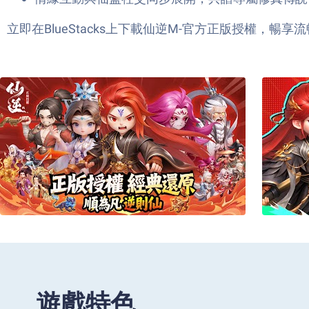
立即在BlueStacks上下載仙逆M-官方正版授權，
遊戲特色