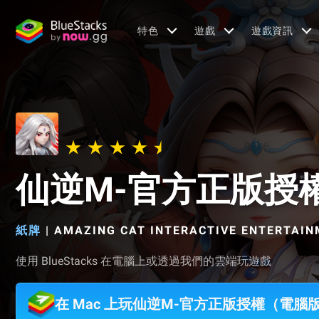
特色
遊戲
遊戲資訊
仙逆M-官方正版授
紙牌
|
AMAZING CAT INTERACTIVE ENTERTAI
使用 BlueStacks 在電腦上或透過我們的雲端玩遊戲
在 Mac 上玩仙逆M-官方正版授權（電腦