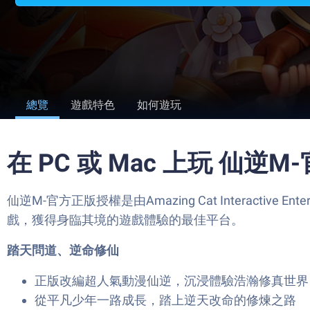
總覽
遊戲特色
如何遊玩
在 PC 或 Mac 上玩 仙逆
仙逆M-官方正版授權是由Amazing Cat Interactive E
戲，獲得身臨其境的遊戲體驗的最佳平台。
踏天問道、逆命修仙
正版改編超人氣動漫仙逆，沉浸體驗浩瀚修真世界
從平凡少年一路成長，踏上逆天改命的修煉之路