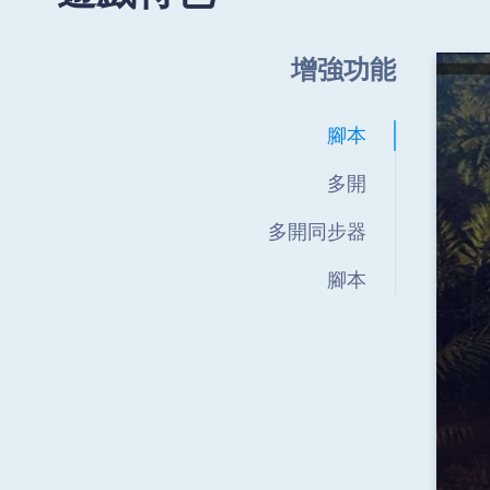
增強功能
腳本
多開
多開同步器
腳本