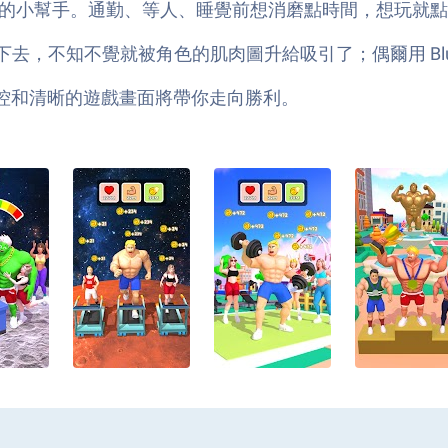
的小幫手。通勤、等人、睡覺前想消磨點時間，想玩就點
，不知不覺就被角色的肌肉圖升給吸引了；偶爾用 Blue
准操控和清晰的遊戲畫面將帶你走向勝利。