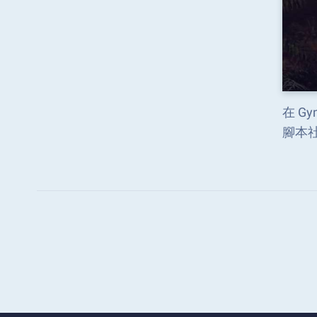
在 Gy
腳本