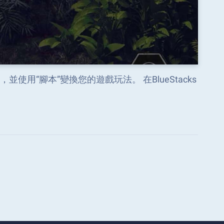
已知的任務，並使用“腳本”變換您的遊戲玩法。 在BlueStacks