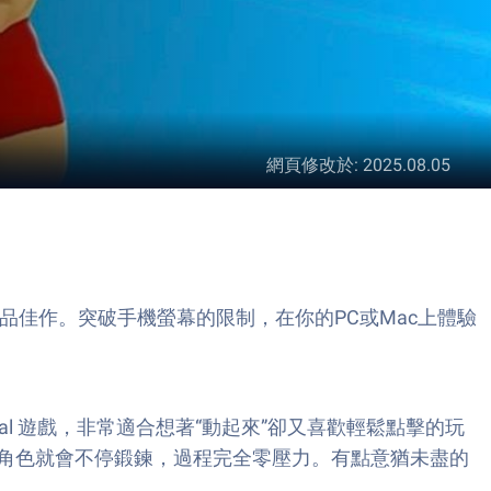
網頁修改於
:
2025.08.05
戲領域的又一款精品佳作。突破手機螢幕的限制，在你的PC或Mac上體驗
 Casual 遊戲，非常適合想著“動起來”卻又喜歡輕鬆點擊的玩
角色就會不停鍛鍊，過程完全零壓力。有點意猶未盡的