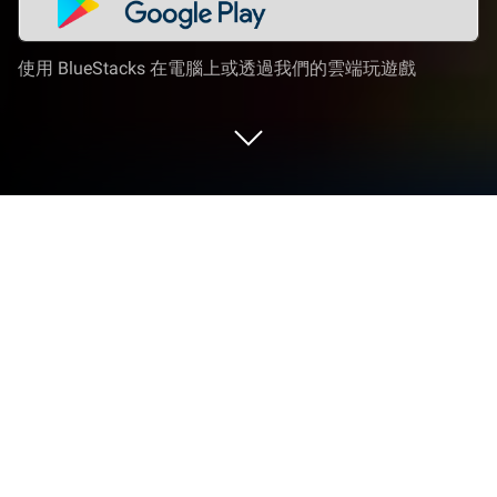
使用 BlueStacks 在電腦上或透過我們的雲端玩遊戲
在 PC 或 Mac 上玩 蛇蛇貪吃
蛇蛇貪吃是Habby開發的一款休閒遊戲。BlueStacks
應用程式播放機是你在電腦或 Mac 上玩這款 Android
遊戲以獲得身臨其境的遊戲體驗的最佳平台。
使用 BlueStacks 在電腦上下載蛇蛇貪吃，深入探索
這種不拘一格的遊戲類型，在瘋狂而獨一無二的