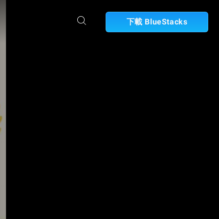
下載 BlueStacks