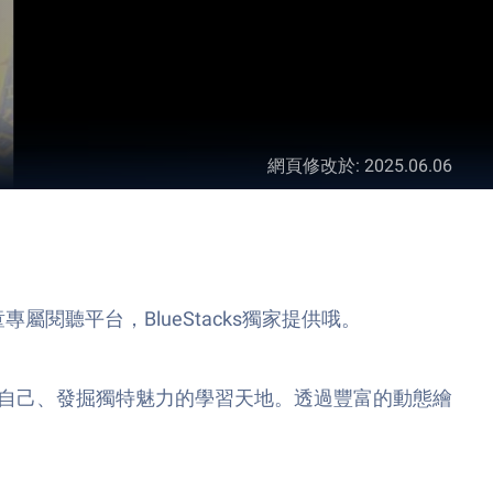
網頁修改於
:
2025.06.06
兒童專屬閱聽平台，BlueStacks獨家提供哦。
見自己、發掘獨特魅力的學習天地。透過豐富的動態繪