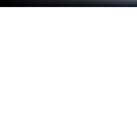
在 PC 或 Mac 上運行 Raid Plaza
為什麼要把自己困在小小的手機螢幕上？使用全球第
一的Android模擬器BlueStacks，在PC或Mac上運行
這款Evermore Labs開發的應用Raid Plaza，享受極
致使用體驗。
Raid Plaza 其實滿適合平常有在玩寶可夢GO突襲，
只是身邊沒幾個朋友同時在線，或是懶得奔波的玩
家。這個App讓人不需要一直跑來跑去找道館，也不
用管距離，只要用BlueStacks在電腦上跑起來，介面
一目了然。想要打什麼突襲首領自己選、好友代碼一
填就直接請人邀請，省了現場配合聯絡的麻煩。螢幕
上很快就能看到最新的邀請資訊，點進去等通知馬上