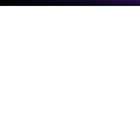
在 PC 或 Mac 上運行 Labubu Music
Hop
走進Labubu Music Hop的世界，一款TidTahanDev
開發的驚險刺激的音樂遊戲。在BlueStacks應用播放
機上玩這款Android遊戲，在PC或Mac上享受身臨其
境的遊戲體驗。
Labubu Music Hop 這款遊戲感覺還蠻有趣的，畫面
主角是Labubu，非常可愛，遊戲玩法也很簡單，就
是跟著音樂的節奏，控制角色在不同的方塊之間跳
躍。玩家會看到一條像是積木組合而成的道路，這些
方塊會根據歌曲節奏改變位置或出現，有種跟音樂一
起動起來的感覺。選歌的時候有一些Labubu的主題