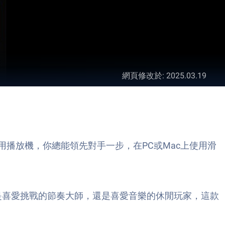
網頁修改於
:
2025.03.19
eStacks應用播放機，你總能領先對手一步，在PC或Mac上使用滑
樂遊戲。無論你是喜愛挑戰的節奏大師，還是喜愛音樂的休閒玩家，這款