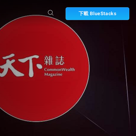
下載 BlueStacks