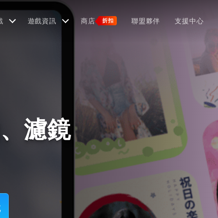
戲
遊戲資訊
商店
聯盟夥伴
支援中心
折扣
拍、濾鏡
鏡