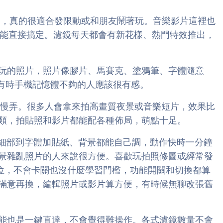
愛，真的很適合發限動或和朋友鬧著玩。音樂影片這裡也
都能直接搞定。濾鏡每天都會有新花樣、熱門特效推出，
玩的照片，照片像膠片、馬賽克、塗鴉筆、字體隨意
存去，有時手機記憶體不夠的人應該很有感。
以慢慢弄。很多人會拿來拍高畫質夜景或音樂短片，效果比
類，拍貼照和影片都能配各種佈局，萌點十足。
、細部到字體加貼紙、背景都能自己調，動作快時一分鐘
景雜亂照片的人來說很方便。喜歡玩拍照修圖或經常發
到位，不會卡關也沒什麼學習門檻，功能開關和切換都算
滿意再換，編輯照片或影片算方便，有時候無聊改張舊
能也是一鍵直達，不會覺得難操作。各式濾鏡數量不會