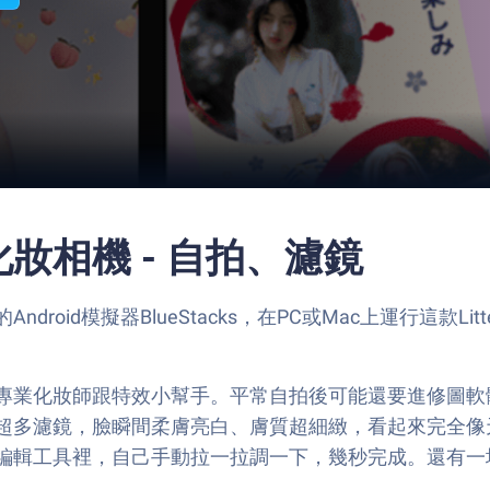
顏化妝相機 - 自拍、濾鏡
d模擬器BlueStacks，在PC或Mac上運行這款Litt
專業化妝師跟特效小幫手。平常自拍後可能還要進修圖軟
超多濾鏡，臉瞬間柔膚亮白、膚質超細緻，看起來完全像
編輯工具裡，自己手動拉一拉調一下，幾秒完成。還有一