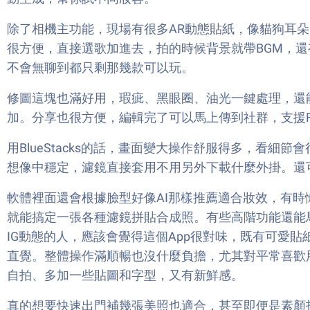
除了相機主功能，現場有很多AR動態貼紙，像貓狗耳
很方便，直接選歌加進去，拍的時候背景就帶BGM，
不會無聊到都只剩那幾款可以玩。
修圖這塊也滿好用，瑕疵、黑眼圈、油光一鍵處理，還
加。分享也很方便，編輯完了可以馬上傳到社群，支援Face
用BlueStacks的話，畫面變大操作舒服得多，看
想像中穩定，濾鏡直接套用不用另外下載什麼外掛。還
軟體裡面還會根據臉型好像AI那樣推薦適合妝效，有
就能搞定一張各種濾鏡拼貼合成照。有些高階功能還能
IG動態的人，應該會覺得這個App很對味，既有可愛
直覺。整體操作滿順暢也沒什麼負擔，尤其對平常喜歡
自拍、多加一些貼圖和字型，又有新鮮感。
真的想要快速出門補幾張美照也適合，甚至即便是素顏