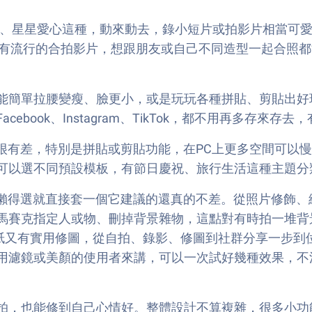
朵、星星愛心這種，動來動去，錄小短片或拍影片相當可
還有流行的合拍影片，想跟朋友或自己不同造型一起合照
能簡單拉腰變瘦、臉更小，或是玩玩各種拼貼、剪貼出好
book、Instagram、TikTok，都不用再多存來
細節會很有差，特別是拼貼或剪貼功能，在PC上更多空間可
可以選不同預設模板，有節日慶祝、旅行生活這種主題分
時懶得選就直接套一個它建議的還真的不差。從照片修飾
馬賽克指定人或物、刪掉背景雜物，這點對有時拍一堆背
貼紙又有實用修圖，從自拍、錄影、修圖到社群分享一步
用濾鏡或美顏的使用者來講，可以一次試好幾種效果，不
拍，也能修到自己心情好。整體設計不算複雜，很多小功