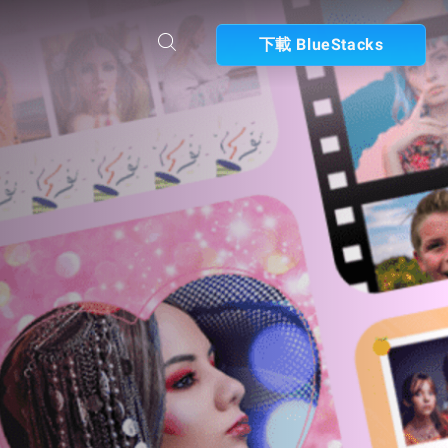
下載 BlueStacks