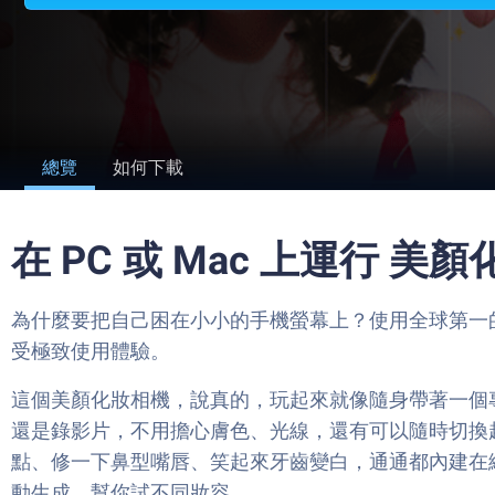
總覽
如何下載
在 PC 或 Mac 上運行 美
為什麼要把自己困在小小的手機螢幕上？使用全球第一的Androi
受極致使用體驗。
這個美顏化妝相機，說真的，玩起來就像隨身帶著一個
還是錄影片，不用擔心膚色、光線，還有可以隨時切換
點、修一下鼻型嘴唇、笑起來牙齒變白，通通都內建在
動生成，幫你試不同妝容。