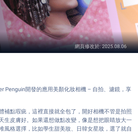
網頁修改於
:
2025.08.06
er Penguin開發的應用美顏化妝相機 – 自拍、濾鏡，享
體補點瑕疵，這裡直接就全包了，開好相機不管是拍照
天生皮膚好。如果還想做點改變，像是想把眼睛放大一
堆風格選擇，比如學生甜美妝、日韓女星妝，選了就自