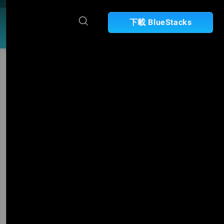
下載 BlueStacks