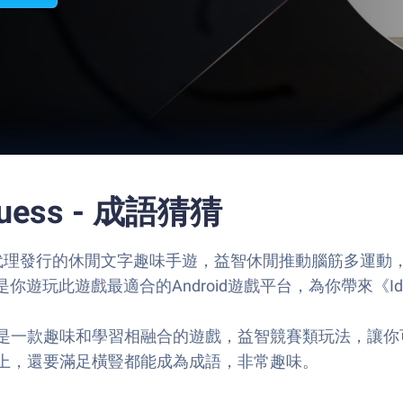
Guess - 成語猜猜
dio Limited代理發行的休閒文字趣味手遊，益智休閒推動
你遊玩此遊戲最適合的Android遊戲平台，為你帶來《Idi
是一款趣味和學習相融合的遊戲，益智競賽類玩法，讓你
上，還要滿足橫豎都能成為成語，非常趣味。