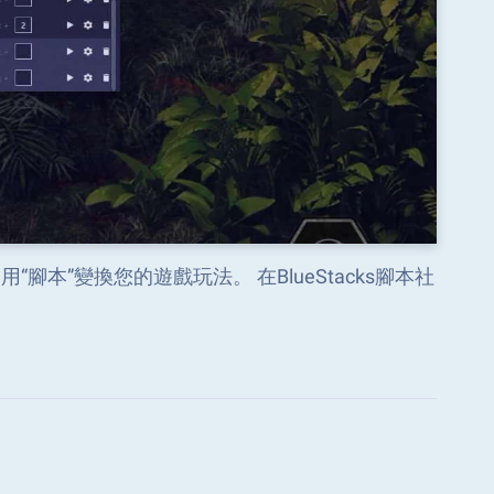
使用“腳本”變換您的遊戲玩法。 在BlueStacks腳本社