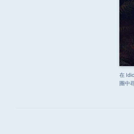
在 I
團中