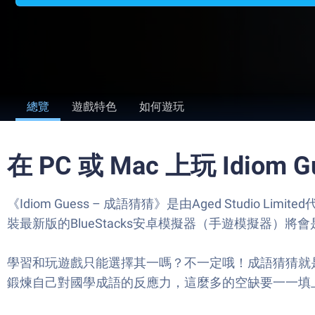
總覽
遊戲特色
如何遊玩
在 PC 或 Mac 上玩 Idiom 
《Idiom Guess – 成語猜猜》是由Aged Stu
裝最新版的BlueStacks安卓模擬器（手遊模擬器）將會是
學習和玩遊戲只能選擇其一嗎？不一定哦！成語猜猜就
鍛煉自己對國學成語的反應力，這麼多的空缺要一一填