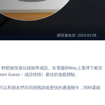
網頁修改於
:
2024.03.08
腦筋多運動，輕鬆愉悅遊玩就能學成語。在電腦和Mac上選擇下載安
om Guess – 成語猜猜》最佳的遊戲體驗。
可以和朋友們共同挑戰誰能更快的通過關卡，同時還能