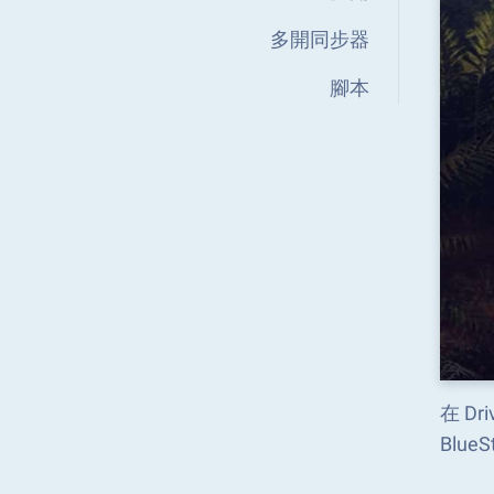
多開同步器
腳本
在 D
Blu