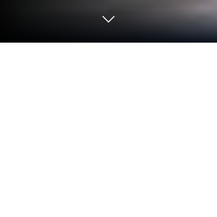
在 PC 或 Mac 上玩 乖離性百萬亞瑟
王：環
乖離性百萬亞瑟王：環是由IWPLAY WORLD開發的
一款角色扮演遊戲。BlueStacks 應用程式播放機是
你在電腦或 Mac 上玩這款 Android 遊戲以獲得身臨
其境的遊戲體驗的最佳平臺。
凜冬重逢，續寫傳奇篇章
在極北冰原的盡頭，熟悉的亞瑟王們再次集
結
。