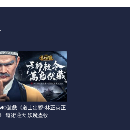
略
MO遊戲《道士出觀-林正英正
》 道術通天 妖魔盡收