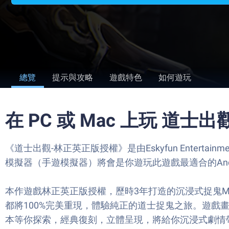
總覽
提示與攻略
遊戲特色
如何遊玩
在 PC 或 Mac 上玩 道
《道士出觀-林正英正版授權》是由Eskyfun Entertain
模擬器（手遊模擬器）將會是你遊玩此遊戲最適合的And
本作遊戲林正英正版授權，歷時3年打造的沉浸式捉鬼M
都將100%完美重現，體驗純正的道士捉鬼之旅。遊戲
本等你探索，經典復刻，立體呈現，將給你沉浸式劇情