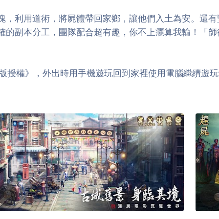
魄，利用道術，將屍體帶回家鄉，讓他們入土為安。還有豐
確的副本分工，團隊配合超有趣，你不上癮算我輸！「師
-林正英正版授權》，外出時用手機遊玩回到家裡使用電腦繼