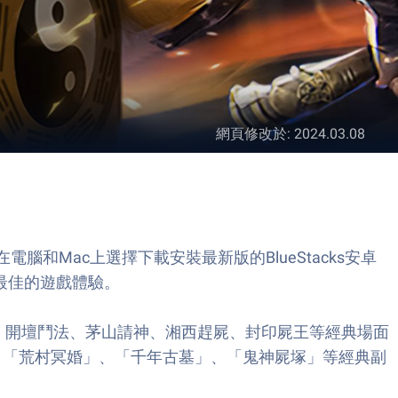
網頁修改於
:
2024.03.08
手遊。在電腦和Mac上選擇下載安裝最新版的BlueStacks安卓
》最佳的遊戲體驗。
子，開壇鬥法、茅山請神、湘西趕屍、封印屍王等經典場面
」、「荒村冥婚」、「千年古墓」、「鬼神屍塚」等經典副