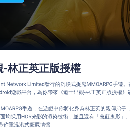
士出觀-林正英正版授權
ment Network Limited發行的沉浸式捉鬼MMOARPG
roid遊戲平台，為你帶來《道士出觀-林正英正版授權
MOARPG手遊，在遊戲中你將化身為林正英的親傳弟
畫面均採用HDR光影的渲染技術，並且還有「義莊鬼影
帶你重溫港式僵屍情懷。