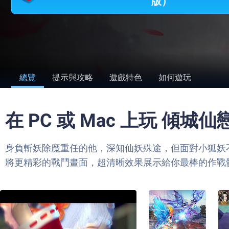
版）
總覽
提示與攻略
遊戲特色
如何遊玩
在 PC 或 Mac 上玩 傾
身負斬妖除魔重任的他，深知仙妖殊途，但面對小狐妖不顧
將更精彩的戰鬥畫面，超清晰效果展示給你最棒的作戰