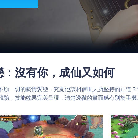
城仙戀：沒有你，成仙又如何
一切的癡情愛戀，究竟他該相信世人所堅持的正道？還是守
體驗，技能效果完美呈現，清楚透徹的畫面感有別於手機