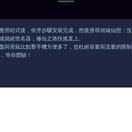
s的模擬應用程式後，依序步驟安裝完成，然後搜尋傾城仙戀
宴，成就絕世名器，修仙之路扶搖直上。
操控鍵盤與滑鼠比點擊手機方便多了，也杜絕容量與流量的限
，等你體驗！