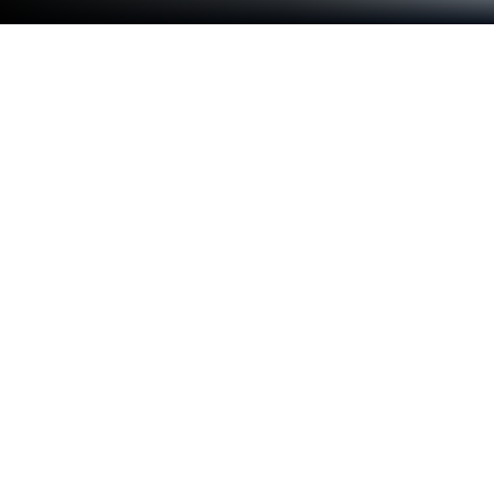
在 PC 或 Mac 上玩 魔導少年：力量覺
醒
《魔導少年：力量覺醒》是由GAMEPANDA代理發行
的RPG冒險手遊遊戲，主打原角色聲優重現經典。
BlueStacks安卓模擬器（手遊模擬器）是在電腦和
Mac上遊玩此遊戲的最佳Android手遊平台，下載最
新版手遊模擬器可以為您帶來身臨其境的《魔導少
年：力量覺醒》遊戲體驗。
由日本漫畫家真島浩創作的人氣漫畫《魔導少年》，
自2006年於週刊少年開始連載，其單行本在全世界
總銷售數量目前已超過6000萬冊，堪稱當今日本暢