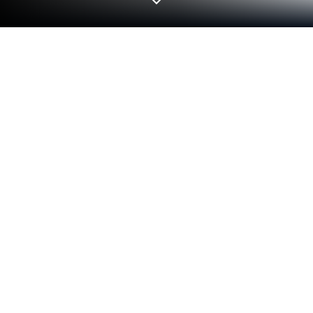
在 PC 或 Mac 上玩 Sky光·遇
《Sky光·遇》是由 thatgamecompany inc 代理發行
的角色扮演遊戲。BlueStacks 是在 PC 或 Mac 上玩
這款 Android 遊戲的最佳平台，讓您獲得沉浸式的遊
戲體驗。
《Sky光·遇》是一款由《風之旅人》創作者打造的療
癒系MMO，榮獲全球多項殊榮。探索橫跨七個領域
的美麗神秘國度，與來自世界各地的玩家創造永恆回
憶。
社交互動：
多樣的互動和遊玩方式