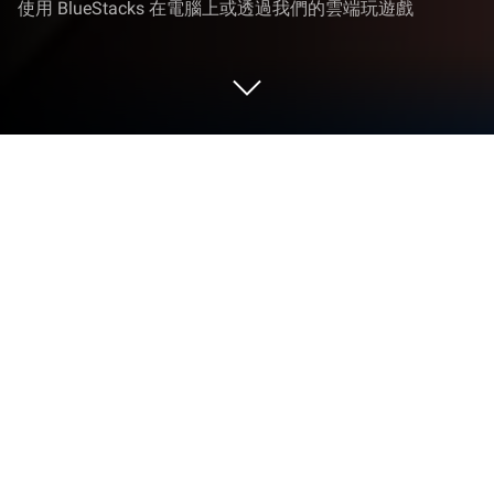
使用 BlueStacks 在電腦上或透過我們的雲端玩遊戲
在 PC 或 Mac 上玩 武將傳
武將傳是一款放置類角色扮演遊戲，由
EYOUGAME(HK)發行，可在安卓平台上運行。遊戲
以三國時代為背景，玩家將變身為一個亂世豪俠，結
識各路英雄豪傑並將他們收入麾下，共同抵禦外敵來
襲、征戰統一！遊戲打破了三國陣營限制，突破了傳
統卡牌遊戲的束縛，玩家可以將你喜歡的武將升級到
最高品階。玩家還將體驗熟悉的三國歷史，親歷桃園
三結義、逐鹿中原、赤壁之戰、三國歸晉等故事。