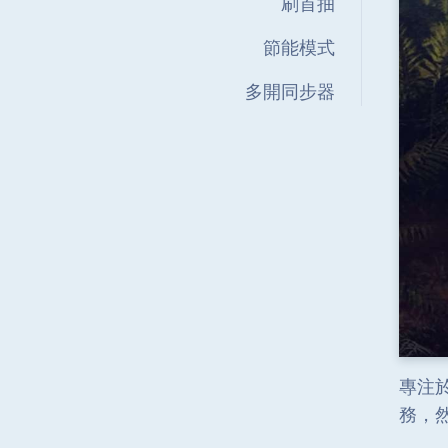
刷首抽
節能模式
多開同步器
專注
務，