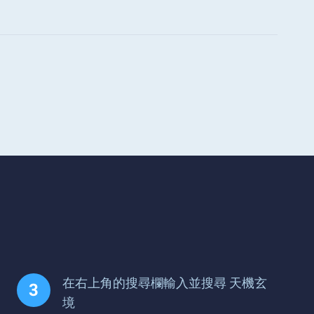
在右上角的搜尋欄輸入並搜尋 天機玄
境