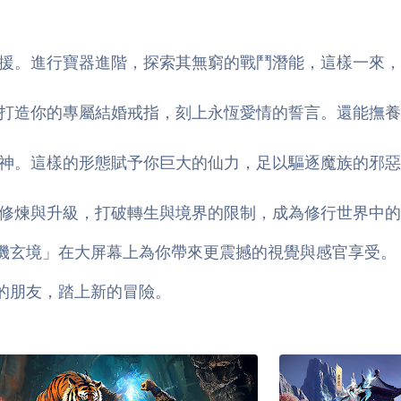
援。進行寶器進階，探索其無窮的戰鬥潛能，這樣一來，
打造你的專屬結婚戒指，刻上永恆愛情的誓言。還能撫
神。這樣的形態賦予你巨大的仙力，足以驅逐魔族的邪惡
修煉與升級，打破轉生與境界的限制，成為修行世界中的
讓「天機玄境」在大屏幕上為你帶來更震撼的視覺與感官享受。
請你的朋友，踏上新的冒險。