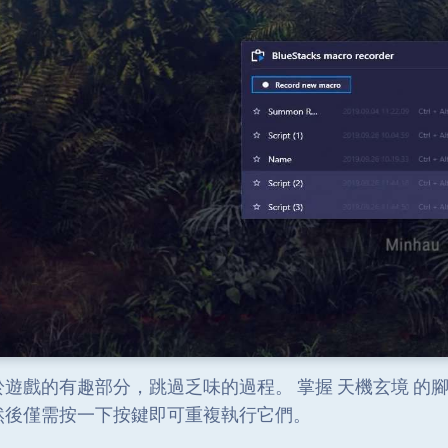
於遊戲的有趣部分，跳過乏味的過程。 掌握 天機玄境 的
然後僅需按一下按鍵即可重複執行它們。