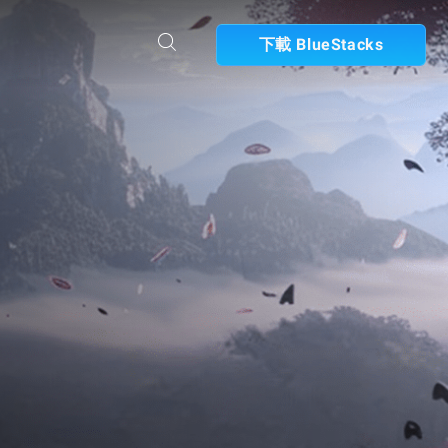
下載 BlueStacks