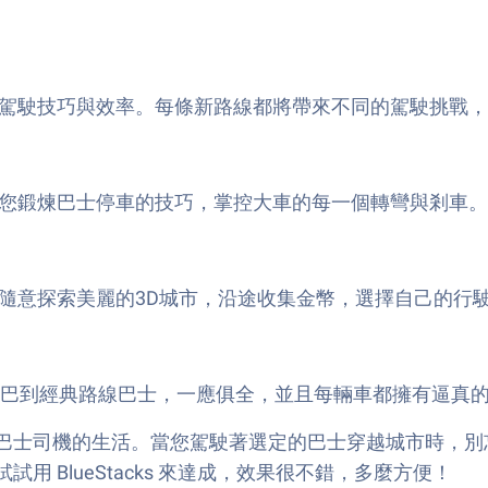
駕駛技巧與效率。每條新路線都將帶來不同的駕駛挑戰，
您鍛煉巴士停車的技巧，掌控大車的每一個轉彎與剎車。
隨意探索美麗的3D城市，沿途收集金幣，選擇自己的行
大巴到經典路線巴士，一應俱全，並且每輛車都擁有逼真
巴士司機的生活。當您駕駛著選定的巴士穿越城市時，別
 BlueStacks 來達成，效果很不錯，多麼方便！