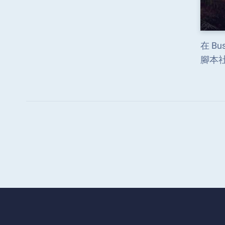
在 Bu
腳本