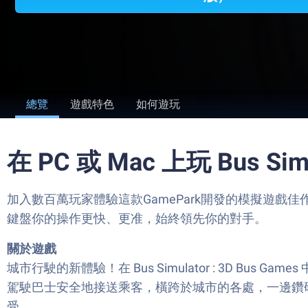
總覽
遊戲特色
如何遊玩
在 PC 或 Mac 上玩 Bus Simul
加入數百萬玩家體驗這款GamePark開發的模擬遊戲佳作Bus 
鍵盤你的操作更快、更准，始終領先你的對手。
關於遊戲
城市行駛的新體驗！在 Bus Simulator : 3D B
駕駛巴士安全地接送乘客，橫跨於城市的各處，一邊鑽
受。