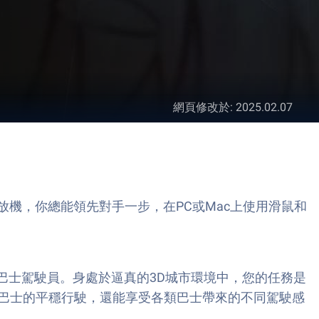
網頁修改於
:
2025.02.07
acks應用播放機，你總能領先對手一步，在PC或Mac上使用滑鼠和
戲將讓您化身為巴士駕駛員。身處於逼真的3D城市環境中，您的任務是
巴士的平穩行駛，還能享受各類巴士帶來的不同駕駛感