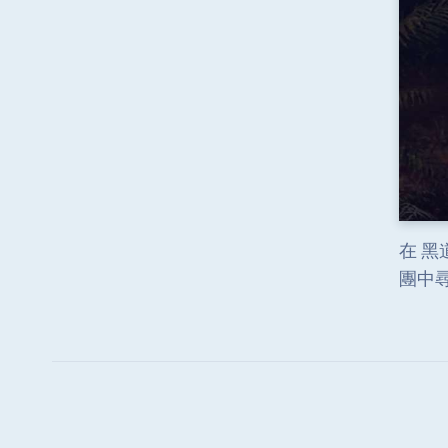
在 黑
團中