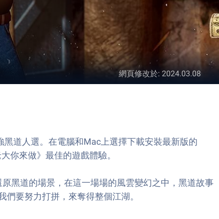
網頁修改於
:
2024.03.08
最強黑道人選。在電腦和Mac上選擇下載安裝最新版的
：老大你來做》最佳的遊戲體驗。
實還原黑道的場景，在這一場場的風雲變幻之中，黑道故事
我們要努力打拼，來奪得整個江湖。