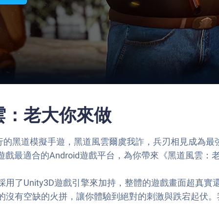
道風雲：老大你來做
理發行的黑道模擬手遊，黑道風雲爾虞我詐，兵刃相見成為
玩此遊戲最適合的Android遊戲平台，為你帶來《黑道風雲
用了Unity3D遊戲引擎來加持，整體的遊戲畫面超真
的沒有空缺的火拼，讓你體驗到絕對的刺激與跌宕起伏。