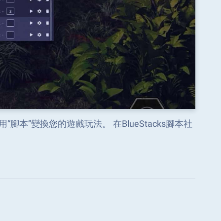
本”變換您的遊戲玩法。 在BlueStacks腳本社