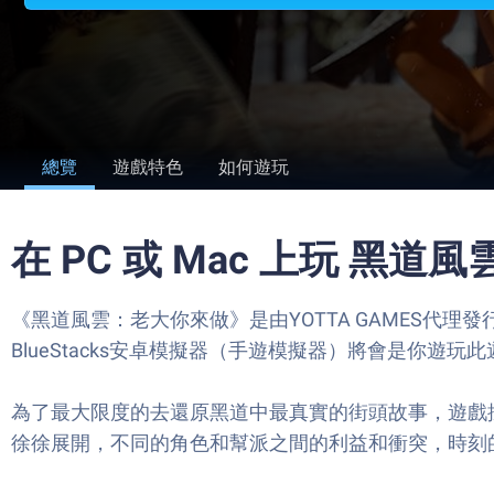
總覽
遊戲特色
如何遊玩
在 PC 或 Mac 上玩 黑
《黑道風雲：老大你來做》是由YOTTA GAMES代
BlueStacks安卓模擬器（手遊模擬器）將會是你遊
為了最大限度的去還原黑道中最真實的街頭故事，遊戲採
徐徐展開，不同的角色和幫派之間的利益和衝突，時刻