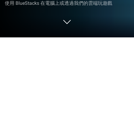
使用 BlueStacks 在電腦上或透過我們的雲端玩遊戲
在 PC 或 Mac 上玩 Ultimate Draft
Soccer
《Ultimate Draft Soccer》是由First Touch Games
Ltd.代理發行的體育競技遊戲，這個團隊擁有豐富的
經驗，他們的作品包括《Dream League Soccer》、
《Score！Hero》和《Score！Match》等一系列廣受
歡迎的足球遊戲。
在遊戲中，你將探索季度更新的世界，集齊真實球員