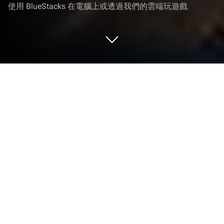
使用 BlueStacks 在電腦上或透過我們的雲端玩遊戲
在 PC 或 Mac 上玩 歐陸大戰略2: 戰爭
策略戰棋遊戲
策略競技手游《Grand War 2: Strategy Games》由
Joynow Studio代理發行，是一款讓玩家可以在歐洲
各個著名的戰爭中打造自己的帝國、指揮軍隊、贏得
歷史上的所有戰爭的遊戲。如果你想體驗成為歷史上
偉大的將領之一的感覺，就趕快下載這款遊戲吧！
遊戲內容包括10個章節，超過60場著名的戰役，涵