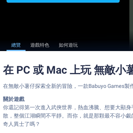
總覽
遊戲特色
如何遊玩
在 PC 或 Mac 上玩 無敵小
在無敵小薯仔探索全新的冒險，一款Babuyo Games製
關於遊戲
你還記得第一次進入武俠世界，熱血沸騰、想要大顯身手
散，整個江湖瞬間不平靜。而你，就是那顆最不容小覷
奇人異士了嗎？