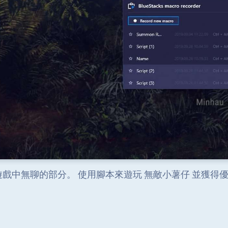
遊戲中無聊的部分。 使用腳本來遊玩 無敵小薯仔 並獲得