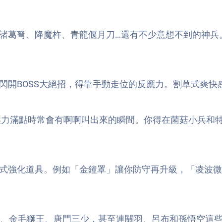
諸葛弩、降魔杵、青龍偃月刀…還有不少意想不到的神兵
閃開BOSS大絕招，得靠手動走位的反應力。割草式爽快
，壓力滿點時常會有啊啊叫出來的瞬間。你得在菌菇小兵和
式強化道具。例如「金鐘罩」讓你防守再升級，「凌波微
門、金毛獅王、唐門三少，甚至連關羽、呂布和孫悟空這