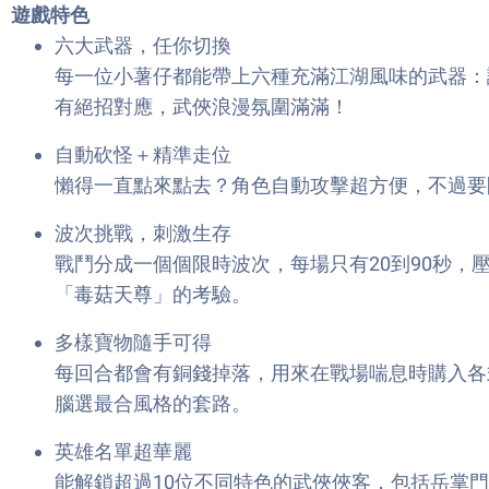
遊戲特色
六大武器，任你切換
每一位小薯仔都能帶上六種充滿江湖風味的武器：
有絕招對應，武俠浪漫氛圍滿滿！
自動砍怪＋精準走位
懶得一直點來點去？角色自動攻擊超方便，不過要
波次挑戰，刺激生存
戰鬥分成一個個限時波次，每場只有20到90秒
「毒菇天尊」的考驗。
多樣寶物隨手可得
每回合都會有銅錢掉落，用來在戰場喘息時購入各
腦選最合風格的套路。
英雄名單超華麗
能解鎖超過10位不同特色的武俠俠客，包括岳掌