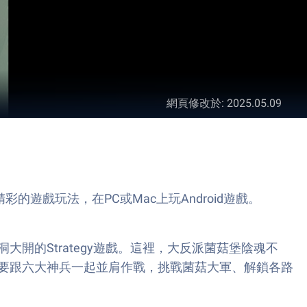
網頁修改於
:
2025.05.09
彩的遊戲玩法，在PC或Mac上玩Android遊戲。
的Strategy遊戲。這裡，大反派菌菇堡陰魂不
要跟六大神兵一起並肩作戰，挑戰菌菇大軍、解鎖各路