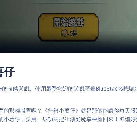
薯仔
作的策略遊戲。使用最受歡迎的遊戲平臺BlueStacks體驗精
的那種感覺嗎？《無敵小薯仔》就是那個能讓你每天腦洞大開
的小薯仔，要用一身功夫把江湖從魔掌中搶回來！準備好