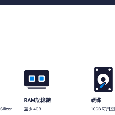
RAM記憶體
硬碟
ilicon
至少 4GB
10GB 可用