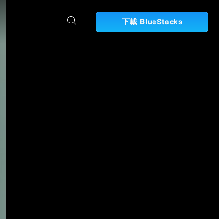
下載 BlueStacks