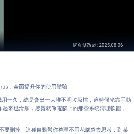
網頁修改於
:
2025.08.06
tivirus，全面提升你的使用體驗
常手機用一久，總是會出一大堆不明垃圾檔，這時候光靠手動
，操作起來也滑順，感覺就像電腦上的那些系統清理軟體，
不要刪掉。這種自動幫你整理不用花腦袋去思考，到某