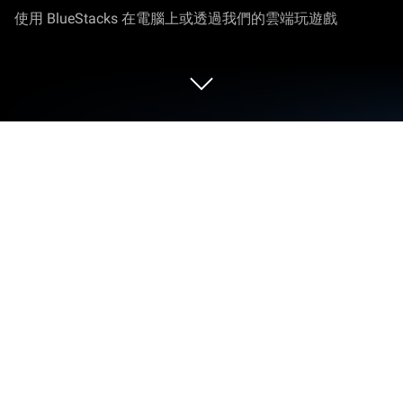
使用 BlueStacks 在電腦上或透過我們的雲端玩遊戲
在 PC 或 Mac 上運行 LINE通知小幫手
（捐贈版）
升級你的體驗。試試在舒適的筆電、PC或Mac上使
用rickwangtw開發的工具應用LINE通知小幫手（捐
贈版），BlueStacks獨家提供哦。
這款LINE通知小幫手（捐贈版）對有在用LINE還有
三星手錶的人來說真的滿方便的。其實平常大家都會
碰到那種，訊息來了手錶只會顯示最後一則，前面的