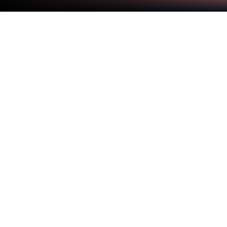
在 PC 或 Mac 上運行 Nova Clean
為什麼要把自己困在小小的手機螢幕上？使用全球第
一的Android模擬器BlueStacks，在PC或Mac上運行
這款hardikgodhani開發的應用Nova Clean，享受極
致使用體驗。
其實Nova Clean這款App，簡單來說，就是一種可以
幫手機、平板等裝置做深層清理的幫手。用起來感覺
也不複雜，整體介面算是很直覺，不會一直跳出複雜
選單或奇怪的按鈕。玩手機時很常因為小東西佔據記
憶體然後越來越慢，Nova Clean有點像那種把桌面雜
物全掃乾淨的感覺，能自動幫忙找出一些日誌檔或暫
存檔，點一下就會清走，也不用擔心哪個地方點錯會