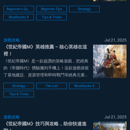
富又直觀的即時操控。在這個新手指南中，我們
Beginner's Guide
Beginner Tips
Strategy
會深入探討遊戲機制，給你一些超實用的技巧，
BlueStacks X
Tips & Tricks
幫你快速啟航，朝最強大的皇帝之路邁進！開搞
吧！ 選對文明，開局就贏一半 如果你還不太熟
悉...
遊戲攻略
Jul 21, 2025
《世紀帝國M》英雄推薦 – 核心英雄在這
裡！
《世紀帝國M》是一款超讚的策略遊戲，把經典
的《帝國時代》體驗搬到手機上！這款遊戲保留
了基地建設、資源管理和即時戰鬥等經典元素，
同時針對手機玩家做了最佳化。組建完美隊伍的
Strategy
Tier List
BlueStacks X
一大挑戰，就是得從遊戲的英雄名單裡找出最強
Tips & Tricks
的角色！這份排行榜就是要幫你解決這個問題，
馬上來看看吧！ S 姓...
遊戲攻略
Jul 21, 2025
《世紀帝國M》技巧與攻略，助你快速進