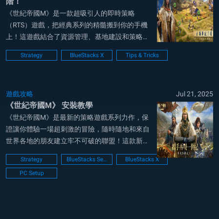
階！
《世紀帝國M》是一款超吸引人的即時策略
（RTS）遊戲，把經典系列的精髓搬到你的手機
上！這遊戲結合了資源管理、基地建設和策略戰
爭，還帶點迷人的主題風格，玩家可以挑選自己
Strategy
BlueStacks X
Tips & Tricks
的文明，跨海拓展帝國。不管你是老鳥還是新
手，這些小撇步都能幫你把遊戲玩得更順，帶領
你的文明走向勝利！ 訣竅 #1：挑對你的文明 選
遊戲攻略
Jul 21, 2025
文...
《世紀帝國M》 安裝教學
《世紀帝國M》是最新的策略遊戲系列力作，保
證讓你體驗一場超刺激的冒險，隨時隨地和來自
世界各地的朋友建立牢不可破的聯盟！這款新篇
章將《帝國時代》的經典元素與專為手機設計的
Strategy
BlueStacks Setup
BlueStacks X
新玩法結合，帶來超讚的即時操控、驚艳的畫
PC Setup
面，還能讓你在宏大的戰場上指揮歷史英雄。這
遊戲有策略資源管理、真實的世界征服，還有緊
張刺激的...