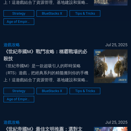
上！這遊戲結合了資源管理、基地建設和策略戰
爭，還帶點迷人的主題風格，玩家可以挑選自己
Strategy
BlueStacks X
Tips & Tricks
的文明，跨海拓展帝國。不管你是老鳥還是新
Age of Empires Mobile
手，這些小撇步都能幫你把遊戲玩得更順，帶領
你的文明走向勝利！ 帝國領主！在世紀帝國M
中，英雄是...
遊戲攻略
Jul 25, 2025
《世紀帝國M》戰鬥攻略：稱霸戰場的必
殺技
《世紀帝國M》是一款超吸引人的即時策略
（RTS）遊戲，把經典系列的精髓搬到你的手機
上！這遊戲結合了資源管理、基地建設和策略戰
爭，還帶點迷人的主題風格，玩家可以挑選自己
Strategy
BlueStacks X
Tips & Tricks
的文明，跨海拓展帝國。不管你是老鳥還是新
Age of Empires Mobile
手，這些小撇步都能幫你把遊戲玩得更順，帶領
你的文明走向勝利！ 世紀帝國M的後期戰場是遊
戲最刺激...
遊戲攻略
Jul 25, 2025
《世紀帝國M》最佳文明推薦：選對文