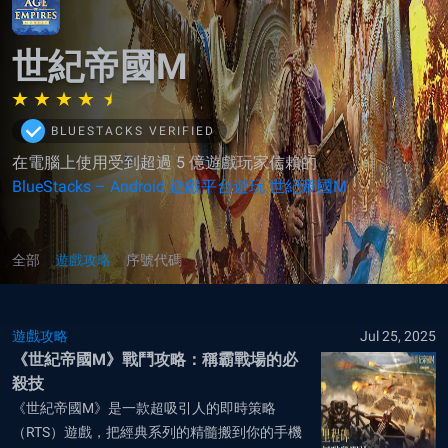
世紀帝國M
BLUESTACKS VERIFIED
在電腦上使用受到超過 5 億遊戲玩家信賴的
BlueStacks – Android 遊戲平台遊玩 世紀帝國M
全部
遊戲攻略
序號代碼
遊戲攻略
Jul 25, 2025
《世紀帝國M》戰鬥攻略：稱霸戰場的必
殺技
《世紀帝國M》是一款超吸引人的即時策略
（RTS）遊戲，把經典系列的精髓搬到你的手機