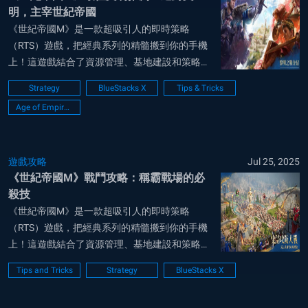
明，主宰世紀帝國
《世紀帝國M》是一款超吸引人的即時策略
（RTS）遊戲，把經典系列的精髓搬到你的手機
上！這遊戲結合了資源管理、基地建設和策略戰
爭，還帶點迷人的主題風格，玩家可以挑選自己
Strategy
BlueStacks X
Tips & Tricks
的文明，跨海拓展帝國。不管你是老鳥還是新
Age of Empires Mobile
手，這些小撇步都能幫你把遊戲玩得更順，帶領
你的文明走向勝利！ 在世紀帝國M 中，文明選擇
是你稱...
遊戲攻略
Jul 25, 2025
《世紀帝國M》戰鬥攻略：稱霸戰場的必
殺技
《世紀帝國M》是一款超吸引人的即時策略
（RTS）遊戲，把經典系列的精髓搬到你的手機
上！這遊戲結合了資源管理、基地建設和策略戰
爭，還帶點迷人的主題風格，玩家可以挑選自己
Tips and Tricks
Strategy
BlueStacks X
的文明，跨海拓展帝國。不管你是老鳥還是新
手，這些小撇步都能幫你把遊戲玩得更順，帶領