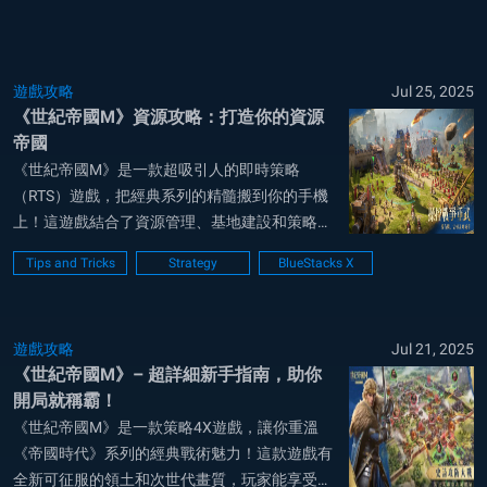
你的文明走向勝利！ 將軍，準備好統領千軍了
嗎？在 世...
遊戲攻略
Jul 25, 2025
《世紀帝國M》資源攻略：打造你的資源
帝國
《世紀帝國M》是一款超吸引人的即時策略
（RTS）遊戲，把經典系列的精髓搬到你的手機
上！這遊戲結合了資源管理、基地建設和策略戰
爭，還帶點迷人的主題風格，玩家可以挑選自己
Tips and Tricks
Strategy
BlueStacks X
的文明，跨海拓展帝國。不管你是老鳥還是新
手，這些小撇步都能幫你把遊戲玩得更順，帶領
你的文明走向勝利！ 在 世紀帝國M 中，資源是
遊戲攻略
Jul 21, 2025
你打造...
《世紀帝國M》– 超詳細新手指南，助你
開局就稱霸！
《世紀帝國M》是一款策略4X遊戲，讓你重溫
《帝國時代》系列的經典戰術魅力！這款遊戲有
全新可征服的領土和次世代畫質，玩家能享受豐