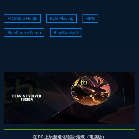
PC Setup Guide
Role Playing
RPG
BlueStacks Setup
BlueStacks X
在 PC 上玩超進化物語:熔煉（電腦版）