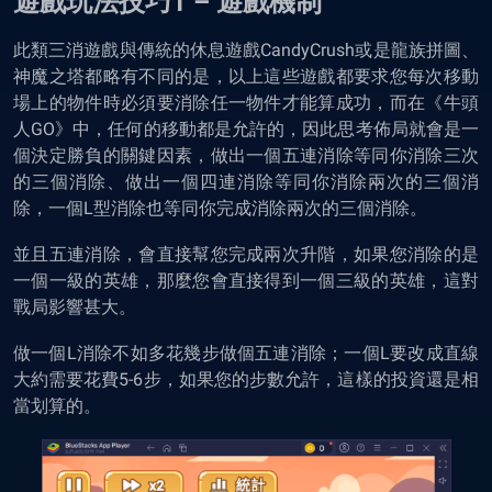
遊戲玩法技巧1 – 遊戲機制
此類三消遊戲與傳統的休息遊戲CandyCrush或是龍族拼圖、
神魔之塔都略有不同的是，以上這些遊戲都要求您每次移動
場上的物件時必須要消除任一物件才能算成功，而在《牛頭
人GO》中，任何的移動都是允許的，因此思考佈局就會是一
個決定勝負的關鍵因素，做出一個五連消除等同你消除三次
的三個消除、做出一個四連消除等同你消除兩次的三個消
除，一個L型消除也等同你完成消除兩次的三個消除。
並且五連消除，會直接幫您完成兩次升階，如果您消除的是
一個一級的英雄，那麼您會直接得到一個三級的英雄，這對
戰局影響甚大。
做一個L消除不如多花幾步做個五連消除；一個L要改成直線
大約需要花費5-6步，如果您的步數允許，這樣的投資還是相
當划算的。