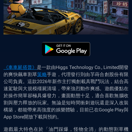
《車車屍搭普》
是一款由Higgs Technology Co., Limited開發
的爽快飆車割草
策略
手遊，代理發行則由芓蒔合創股份有限
公司負責。這款2026年新作主打獨創載具戰鬥玩法，結合高
速駕駛與大規模殭屍清場，帶來強烈動作爽感。遊戲優點在
於操作簡單卻極具爆發力，畫面動態十足，適合喜歡無腦收
割與壓力釋放的玩家。無論是短時間衝刺遊玩還是深入改裝
構築，都能帶來高強度的娛樂體驗，目前已在Google Play與
App Store開放下載與預約。
遊戲最大特色在於「油門踩爆，怪物全消」的動態割草機