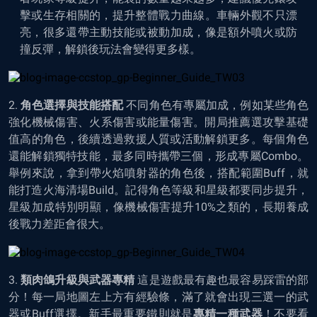
擊或生存相關的，提升整體戰力曲線。車輛外觀不只漂
亮，很多還帶主動技能或被動加成，像是額外噴火或防
撞反彈，解鎖後玩法會變得更多樣。
2.
角色選擇與技能搭配
不同角色有專屬加成，例如某些角色
強化機械傷害、火系傷害或能量傷害。開局推薦選攻擊基礎
值高的角色，後續透過救援人質或活動解鎖更多。每個角色
還能解鎖獨特技能，最多同時攜帶三個，形成專屬Combo。
舉例來說，拿到帶火焰噴射器的角色後，搭配範圍Buff，就
能打造火海清場Build。記得角色等級和星級都要同步提升，
星級加成特別明顯，像機械傷害提升10%之類的，長期養成
後戰力差距會很大。
3.
類肉鴿升級與武器專精
這是遊戲最有趣也最容易踩雷的部
分！每一局地圖左上方有經驗條，滿了就會出現三選一的武
器或Buff選擇。新手最重要鐵則就是
專精一種武器
！不要看