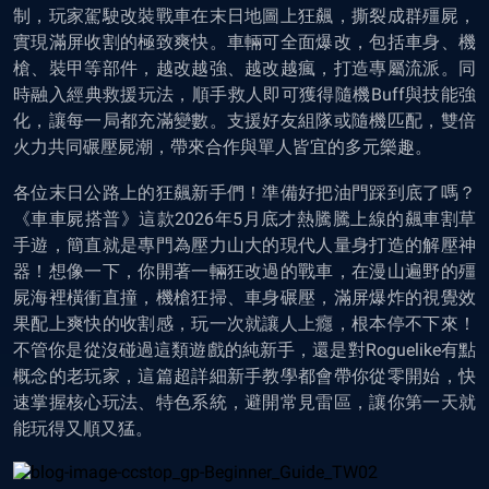
制，玩家駕駛改裝戰車在末日地圖上狂飆，撕裂成群殭屍，
實現滿屏收割的極致爽快。車輛可全面爆改，包括車身、機
槍、裝甲等部件，越改越強、越改越瘋，打造專屬流派。同
時融入經典救援玩法，順手救人即可獲得隨機Buff與技能強
化，讓每一局都充滿變數。支援好友組隊或隨機匹配，雙倍
火力共同碾壓屍潮，帶來合作與單人皆宜的多元樂趣。
各位末日公路上的狂飆新手們！準備好把油門踩到底了嗎？
《車車屍搭普》這款2026年5月底才熱騰騰上線的飆車割草
手遊，簡直就是專門為壓力山大的現代人量身打造的解壓神
器！想像一下，你開著一輛狂改過的戰車，在漫山遍野的殭
屍海裡橫衝直撞，機槍狂掃、車身碾壓，滿屏爆炸的視覺效
果配上爽快的收割感，玩一次就讓人上癮，根本停不下來！
不管你是從沒碰過這類遊戲的純新手，還是對Roguelike有點
概念的老玩家，這篇超詳細新手教學都會帶你從零開始，快
速掌握核心玩法、特色系統，避開常見雷區，讓你第一天就
能玩得又順又猛。