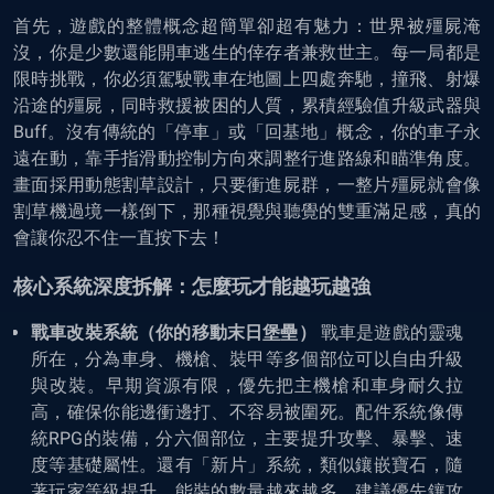
首先，遊戲的整體概念超簡單卻超有魅力：世界被殭屍淹
沒，你是少數還能開車逃生的倖存者兼救世主。每一局都是
限時挑戰，你必須駕駛戰車在地圖上四處奔馳，撞飛、射爆
沿途的殭屍，同時救援被困的人質，累積經驗值升級武器與
Buff。沒有傳統的「停車」或「回基地」概念，你的車子永
遠在動，靠手指滑動控制方向來調整行進路線和瞄準角度。
畫面採用動態割草設計，只要衝進屍群，一整片殭屍就會像
割草機過境一樣倒下，那種視覺與聽覺的雙重滿足感，真的
會讓你忍不住一直按下去！
核心系統深度拆解：怎麼玩才能越玩越強
戰車改裝系統（你的移動末日堡壘）
戰車是遊戲的靈魂
所在，分為車身、機槍、裝甲等多個部位可以自由升級
與改裝。早期資源有限，優先把主機槍和車身耐久拉
高，確保你能邊衝邊打、不容易被圍死。配件系統像傳
統RPG的裝備，分六個部位，主要提升攻擊、暴擊、速
度等基礎屬性。還有「新片」系統，類似鑲嵌寶石，隨
著玩家等級提升，能裝的數量越來越多，建議優先鑲攻