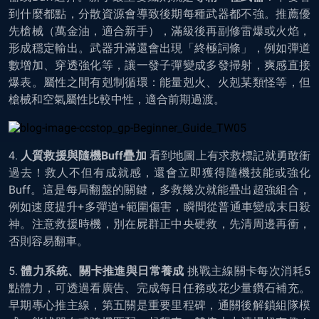
到什麼都點，分散資源會導致後期每種武器都不強。推薦優
先槍械（萬金油，適合新手），滿級後再副修雷爆或火焰，
形成穩定輸出。武器升滿還會出現「終極詞條」，例如彈道
數增加、穿透強化等，讓一發子彈變成多發掃射，爽感直接
爆表。屬性之間有剋制循環：能量剋火、火剋某類怪等，但
槍械和空氣屬性比較中性，適合前期過渡。
4.
人質救援與隨機Buff疊加
看到地圖上有求救標記就勇敢衝
過去！救人不但有成就感，還會立即獲得隨機技能或強化
Buff。這是每局翻盤的關鍵，多救幾次就能疊出超強組合，
例如速度提升+多彈道+範圍傷害，瞬間從普通車變成末日殺
神。注意救援時機，別在屍群正中央硬救，先清周邊再衝，
否則容易翻車。
5.
體力系統、關卡推進與日常養成
挑戰主線關卡每次消耗5
點體力，可透過看廣告、完成每日任務或花少量鑽石補充。
早期專心推主線，第五關是重要里程碑，通關後解鎖組隊模