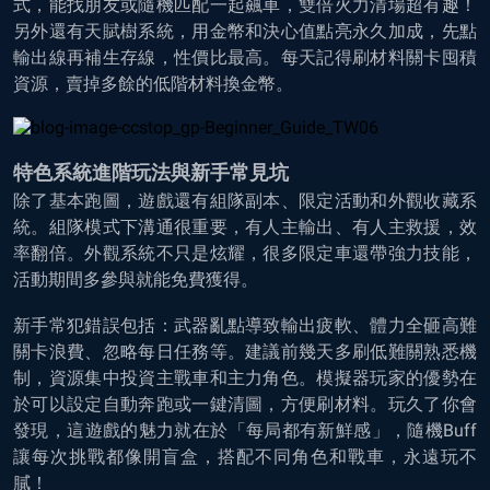
式，能找朋友或隨機匹配一起飆車，雙倍火力清場超有趣！
另外還有天賦樹系統，用金幣和決心值點亮永久加成，先點
輸出線再補生存線，性價比最高。每天記得刷材料關卡囤積
資源，賣掉多餘的低階材料換金幣。
特色系統進階玩法與新手常見坑
除了基本跑圖，遊戲還有組隊副本、限定活動和外觀收藏系
統。組隊模式下溝通很重要，有人主輸出、有人主救援，效
率翻倍。外觀系統不只是炫耀，很多限定車還帶強力技能，
活動期間多參與就能免費獲得。
新手常犯錯誤包括：武器亂點導致輸出疲軟、體力全砸高難
關卡浪費、忽略每日任務等。建議前幾天多刷低難關熟悉機
制，資源集中投資主戰車和主力角色。模擬器玩家的優勢在
於可以設定自動奔跑或一鍵清圖，方便刷材料。玩久了你會
發現，這遊戲的魅力就在於「每局都有新鮮感」，隨機Buff
讓每次挑戰都像開盲盒，搭配不同角色和戰車，永遠玩不
膩！