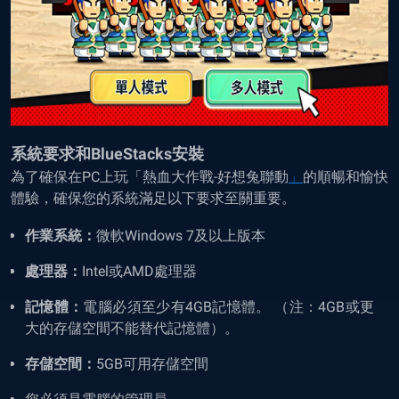
系統要求和BlueStacks安裝
為了確保在PC上玩
「
熱血大作戰-好想兔聯動
」
的順暢和愉快
體驗，確保您的系統滿足以下要求至關重要。
作業系統：
微軟
Windows 7
及以上版本
處理器：
Intel
或
AMD
處理器
記憶體：
電腦必須至少有
4GB
記憶體。
（注：
4GB
或更
大的存儲空間不能替代記憶體）。
存儲空間：
5GB
可用存儲空間