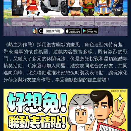
《熱血大作戰》採用復古幽默的畫風，角色造型獨特有趣，
帶來濃厚的懷舊氛圍。遊戲內容豐富多樣，既有激烈的戰
鬥，又融入了多元的休閒玩法，像是烹飪挑戰和屋頂跑酷等
搞笑活動。玩家還可加入同盟，結交志同道合的好友，共同
邁向巔峰。此次聯動還推出好想兔時裝及表情貼，讓玩家化
身萌兔與好友並肩作戰，享受幽默歡樂的熱血體驗！