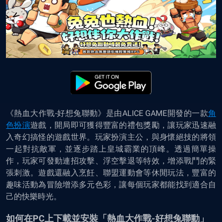
《熱血大作戰-好想兔聯動》
是由ALICE GAME開發的一款
角
色扮演
遊戲，開局即可獲得豐富的禮包獎勵，讓玩家迅速融
入奇幻搞怪的遊戲世界。玩家扮演主公，與身懷絕技的將領
一起對抗敵軍，並逐步踏上皇城霸業的頂峰。透過簡單操
作，玩家可發動連招攻擊、浮空擊退等特效，增添戰鬥的緊
張刺激。遊戲還融入烹飪、聯盟運動會等休閒玩法，豐富的
趣味活動為冒險增添多元色彩，讓每個玩家都能找到適合自
己的快樂時光。
如何在PC上下載並安裝「熱血大作戰-好想兔聯動」