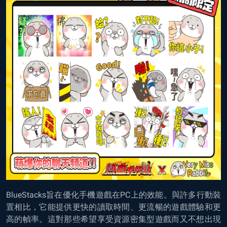
BlueStacks
旨在優化手機遊戲在PC上的效能。與許多行動裝
置相比
，
它能提供更快的讀取時間
、
更流暢的遊戲體驗和更
高的幀率
。
這對那些希望享受資源密集型遊戲而又不想出現