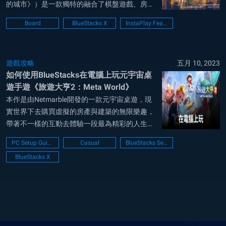
的城市》）是一款獨特的融合了棋盤遊戲、房產
管理和遊戲收益機制等元素的混合機制遊戲。 在
Board
BlueStacks X
InstaPlay Feature
這個身臨其境的虛擬世界中，玩家有機會通過在
基於現實...
遊戲攻略
五月 10, 2023
如何使用BlueStacks在電腦上玩元宇宙桌
遊手遊《旅遊大亨2：Meta World》
本作是由Netmarble開發的一款元宇宙桌遊，現
實世界下去購買虛擬的房產與建築的無限樂趣，
帶著不一樣的互動去體驗一段最為精彩的人生，
建造專屬於你的Meta World！ 玩家們可以前往
PC Setup Guide
Casual
BlueStacks Setup
BlueStacks的官方網站根據自己的需求來下載模
BlueStacks X
擬器（或者最適合您使用的電腦）的版本，下載
後安裝即可輕鬆地在電...