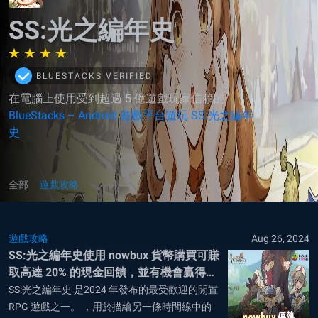
SS:光之編年史
BLUESTACKS VERIFIED
在電腦上使用受到超過 5 億遊戲玩家信賴的
BlueStacks – Android 遊戲平台遊玩 SS:光之編年
史
全部
遊戲攻略
遊戲攻略
Aug 26, 2024
SS:光之編年史使用 nowbux 貨幣購買可賺
取高達 20% 的現金回饋，並有機會贏得每
月豐厚獎勵
SS:光之編年史 是2024 年發布的最受歡迎的閒置
RPG 遊戲之一。 ，用於描繪另一條時間線中的