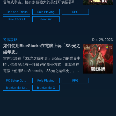
冒險或宇宙。擁有多個強大的英雄可供招募和選
擇，玩家將被吸引花一些錢購買他們最喜歡的英
Tips and Tricks
Role Playing
RPG
雄。幸運的是，我們擁有完美的解決方案，可以
BlueStacks X
nowBux
使用全新的BlueStacks 貨幣「nowbux」來最大
化您在遊戲中的瘋狂...
遊戲攻略
Dec 29, 2023
如何使用BlueStacks在電腦上玩「SS:光之
編年史」
當你沉浸在「SS:光之編年史」充滿活力的世界中
時，你會發現有一種最好的享受方式，那就是在
電腦上使用BlueStacks玩「SS:光之編年史」。想
像一下在更大的螢幕上展開的令人驚歎的風景和
PC Setup Guide
Role Playing
RPG
激動人心的戰鬥，增強的圖形和精確的控制。在
BlueStacks Setup
BlueStacks X
本指南中，我們將指導您使用BlueStacks在電腦
上安裝「SS:光之編...