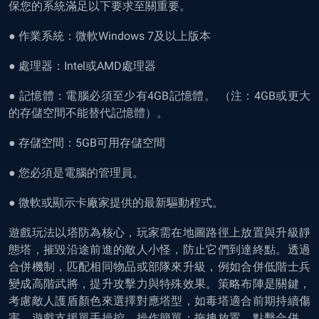
保您的系統滿足以下要求至關重要。
● 作業系統：微軟Windows 7及以上版本
● 處理器：Intel或AMD處理器
● 記憶體：電腦必須至少有4GB記憶體。 （注：4GB或更大
的存儲空間不能替代記憶體）。
● 存儲空間：5GB可用存儲空間
● 您必須是電腦的管理員。
● 微軟或顯示卡廠家提供的最新驅動程式。
遊戲玩法以塔防為核心，玩家需在地圖路徑上放置與升級靜
態塔，摧毀沿途前進的敵人小怪，防止它們到達終點。透過
合併機制，匹配相同物品或部隊來升級，例如合併低階士兵
變成高階武將，提升攻擊力與特殊效果。策略布陣是關鍵，
考慮敵人護盾顏色來選擇對應塔型，如毒塔適合前期持續傷
害。遊戲支援單手操控，操作簡單：拖拽放置、點擊合併，