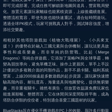
即可完成部署。完成任務可解鎖新地圖與道具，豐富戰局變
化。放置元素讓玩家離線也能累積資源，上線後繼續進展。
整體流程寬容，即使失敗也能快速重試，適合短時間遊玩。
透過全球PK模式，玩家可挑戰真人對手，測試陣容強度，增
添社交樂趣。
相較於其他塔防遊戲如《植物大戰殭屍》，《小兵來支
援！》的優勢在於融入三國元素與合併機制，讓玩法更具故
事性和成長樂趣，而非單純的防禦戰。比起《Merge
Dragons》等純合併遊戲，它添加了策略PK與全球爭霸，轉
變為競技導向，避免單機乏味。操作上更親民，單手上手設
計優於許多複雜介面的同類作品，新手不易卡關。福利系統
豐富，上線2000抽遠超多數遊戲的起步資源，讓玩家快速體
驗高階內容。耐玩度高，海量道具與地圖變化，提供無窮樂
趣，而非重複關卡。雖然有廣告，但放置收益讓免費玩家也
能進展順暢。整體而言，它在休閒與深度間取得平衡，成為
塔防合併類的佼佼者，特別適合喜愛三國題材的玩家。
BlueStacks旨在優化手機遊戲在PC上的效能。與許多行動裝