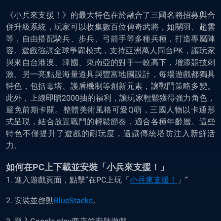
《小兵來支援！》的最大特色在於融合了三國名將招募與合
併升級系統，玩家可以收集數百位傳奇武將，如關羽、趙雲
等，自由搭配騎兵、步兵、弓箭手等多種兵種，打造專屬陣
容。遊戲強調全球爭霸模式，支持亞洲萬人同台PK，讓玩家
與來自台港澳、韓國、東南亞的對手一較高下，增添競技刺
激。另一亮點是海量道具與豐富地圖設計，每場遊戲都獨具
特色，包括毒塔、護盾機制等創新元素，讓戰鬥策略多變。
此外，上線即贈2000抽的福利，讓玩家輕鬆獲得強力角色，
避免前期卡關。整體美術風格可愛Q萌，三國人物以卡通形
式呈現，結合放置戰鬥的輕鬆節奏，適合各種年齡層。這些
特色不僅提升了遊戲的耐玩度，還讓傳統塔防注入新鮮活
力。
如何在
PC
上下載並安裝「小兵來支援！」
1. 進入遊戲頁面，點擊”在PC上玩「
小兵來支援！
」”
2. 安裝並啓動
BlueStacks
。