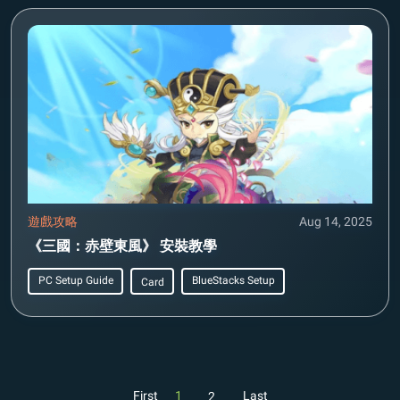
遊戲攻略
Aug 14, 2025
《三國：赤壁東風》 安裝教學
PC Setup Guide
BlueStacks Setup
Card
...
First
1
Last
2