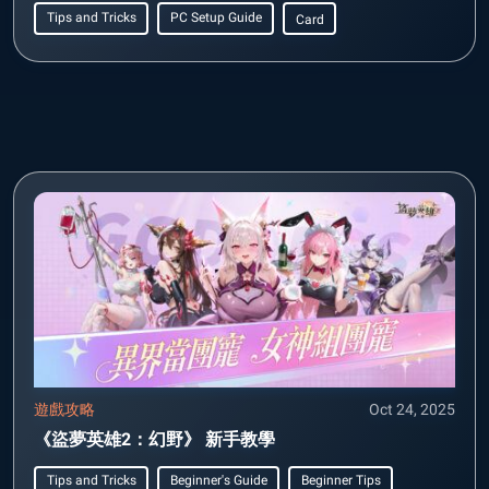
Tips and Tricks
PC Setup Guide
Card
遊戲攻略
Oct 24, 2025
《盜夢英雄2：幻野》 新手教學
Tips and Tricks
Beginner's Guide
Beginner Tips