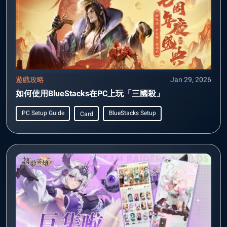
遊戲攻略
Jan 29, 2026
如何使用BlueStacks在PC上玩「三國殺」
PC Setup Guide
BlueStacks Setup
Card