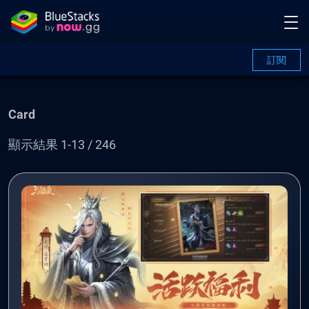
訂閱
Card
顯示結果 1-13 / 246