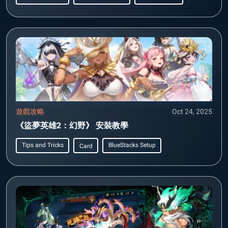
遊戲攻略
Oct 24, 2025
《盜夢英雄2：幻野》 安裝教學
Tips and Tricks
BlueStacks Setup
Card