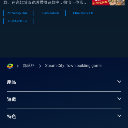
戲。在這款城市建設模擬遊戲中，扮演一位富有
遠見的領導者。在復古未來主義的氛圍中創造自
PC Setup Guide
Simulation
BlueStacks X
己的城市，並運用策略取得卓越成就！探索新技
BlueStacls Setup
術，擴張領土，並利用重要資源，在維多利亞時
代的背景...
部落格
Steam City: Town building game
產品
遊戲
特色