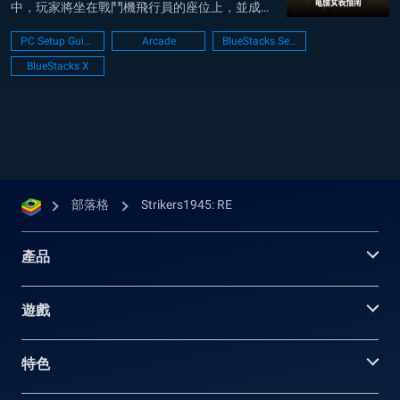
中，玩家將坐在戰鬥機飛行員的座位上，並成為
名為「Strikers」的特種部隊的主角。 使用
PC Setup Guide
Arcade
BlueStacks Setup
BlueStacks在電腦上遊玩「Strikers1945: RE」,
BlueStacks X
你將體驗到打敗敵人的快感，就像3...
部落格
Strikers1945: RE
產品
遊戲
特色