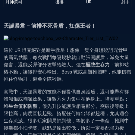
月神祭司
後排
UR
射手
天譴暴君 – 前排不死骨盾，扛傷王者！
這位 UR 坦克絕對是新手救星！想像一隻全身纏繞詛咒骨甲
的霸氣骷髏，每次戰鬥每隔幾秒就自動張開護盾，減免大量
傷害，還能反彈部分攻擊給敵人。強在
極致生存力
：前排站
樁不動，讓後排安心輸出。Boss 戰或高難推圖時，他能穩穩
拖住怪物群，避免全隊秒躺。
實戰中，天譴暴君的技能不僅提供自身護盾，還可能帶有群
體減傷或嘲諷效果，讓敵方火力集中在他身上。培養重點：
堆生命值和防禦
，優先升技能護盾相關部分。突破後等級上
限拉高，肉度直接起飛。搭配任何輸出隊都超穩，尤其適合
生存流派。很多玩家開局抽到他，等於多了一條命，推到中
後期都不怕卡關。缺點是輸出較低，所以一定要配強力後