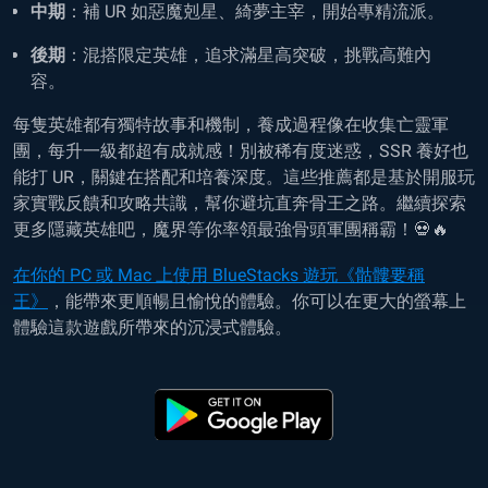
中期
：補 UR 如惡魔剋星、綺夢主宰，開始專精流派。
後期
：混搭限定英雄，追求滿星高突破，挑戰高難內
容。
每隻英雄都有獨特故事和機制，養成過程像在收集亡靈軍
團，每升一級都超有成就感！別被稀有度迷惑，SSR 養好也
能打 UR，關鍵在搭配和培養深度。這些推薦都是基於開服玩
家實戰反饋和攻略共識，幫你避坑直奔骨王之路。繼續探索
更多隱藏英雄吧，魔界等你率領最強骨頭軍團稱霸！💀🔥
在你的 PC 或 Mac 上使用 BlueStacks 遊玩《骷髏要稱
王》
，能帶來更順暢且愉悅的體驗。你可以在更大的螢幕上
體驗這款遊戲所帶來的沉浸式體驗。