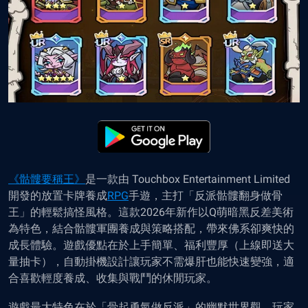
《骷髏要稱王》
是一款由 Touchbox Entertainment Limited
開發的放置卡牌養成
RPG
手遊，主打「反派骷髏翻身做骨
王」的輕鬆搞怪風格。這款2026年新作以Q萌暗黑反差美術
為特色，結合骷髏軍團養成與策略搭配，帶來佛系卻爽快的
成長體驗。遊戲優點在於上手簡單、福利豐厚（上線即送大
量抽卡），自動掛機設計讓玩家不需爆肝也能快速變強，適
合喜歡輕度養成、收集與戰鬥的休閒玩家。
遊戲最大特色在於「骨起勇氣做反派」的幽默世界觀，玩家