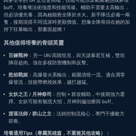
綺夢主宰的 UR 定位更高端，技能可能涉及範圍魅惑或夢境
buff。培養堆法術強度和技能等級。輔助不需要太高輸出，
但必須優先養，因為她能救全隊於水火。新手隊伍必備一兩
隻，後期混搭不同流派時更顯價值。想像全隊骨頭在她的加
持下狂暴輸出，那畫面超燃！
其他值得培養的骨頭英靈
百鍊戰神
：另一 UR/高階坦克，與天譴暴君互補，雙坦
陣容超肉。強在多樣防禦機制和反擊。
怒焰戰姬
：高爆發火系輸出，範圍清怪一流。適合凋零
爆發流，技能帶燃燒效果，越打越猛。
女妖之王 / 月神祭司
：控制 + 群攻輔助，中後期強力選
擇。女妖可能有魅惑大招，月神則偏治療與 buff。
渡落法師 / 群山之主
：法師控制流核心，專門干擾敵方
節奏。
培養通用Tips（專屬英雄篇，不重複其他攻略）：