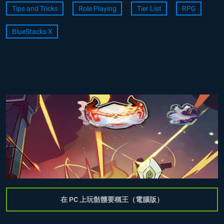
Tips and Tricks
Role Playing
Tier List
RPG
BlueStacks X
在 PC 上玩骷髏要稱王（電腦版）