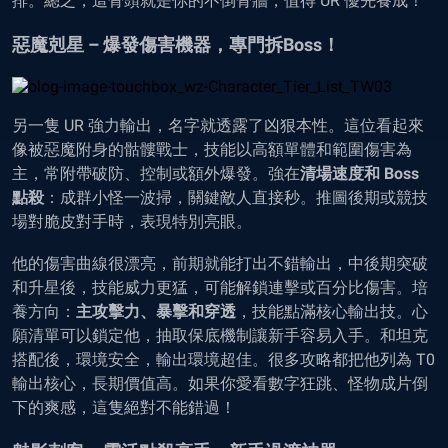
排。總之，這骨頭就是你的不倒骨牆，值得 UR 優先養成！
惡魔剋星 – 爆發傷害機器，專門拆Boss！
另一隻 UR 強力輸出，名字就透露了凶狠本性。這位看起來
像被惡魔附身的骷髏戰士，技能以高額單體和範圍傷害為
主，常附帶破防、控制或額外爆發。強在
清場速度和 Boss
點殺
：成群小怪一波掃，關鍵敵人直接秒。推圖後期或競技
場對脆皮對手時，表現特別亮眼。
他的傷害曲線很漂亮，前期就能打出不錯輸出，中後期突破
和升星後，技能威力更猛，可能解鎖連擊或百分比傷害。培
養方向：
主攻擊力、暴擊和穿透
，技能點滿核心輸出技。心
願清單可以鎖定他，抽取保底機制讓新手容易入手。和坦克
搭配後，環境安全，輸出環境超佳。很多攻略都把他列為 T0
輸出核心，長期價值高。如果你愛看數字狂跳、怪物成片倒
下的爽感，這隻絕對不能錯過！