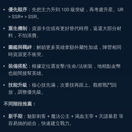
優先順序
：先把主力升到 100 級突破，再考慮升星。UR
> SSR+ > SSR。
重生機制
：資源卡住或有更好替代時用，返還大部分材
料，不怕浪費。
圖鑑與羈絆
：解鎖更多英雄拿額外屬性加成，陣營相同
時資源更不衝突。
裝備搭配
：根據定位選攻擊/生命/法術裝，地精點金幣
也能間接幫英雄。
技能升級
：核心技先滿，次要技再跟上。觀察戰鬥回
放，調整優先級。
不同階段推薦：
新手期
：魅影刺客 + 魔法公主 + 渴血主宰 + 天譴暴君 等
容易抽的組合，快速建立戰力。