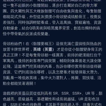
從一隻不起眼的小骷髏開始，逐步打造屬於自己的骨力軍
團。四大屬性與五大種族骷髏可自由收集與進化，每隻骷髏
都能花式升級，外型從灰撲撲小骨頭變成炫酷骨王，視覺反
差強烈。同時強調輕鬆養成，登入送萬抽、寶箱遍地、資源
自動爆倉，結合Q萌美術與暗黑魔界背景，創造出獨特的搞
怪中帶骨氣的反派成長樂趣。
骨頭粉絲們！在《骷髏要稱王》這個充滿亡靈搞怪與熱血的
放置卡牌世界裡，
英雄（英靈）
才是你從小骷髏變身骨王的
真正王牌！不是每隻骨頭都一樣厲害，前排的硬漢能扛住千
軍萬馬，後排的刺客專門搞突襲，輔助則像幕後老大讓全隊
起飛。這篇專門挖英雄的內幕，告訴你哪些實用骨頭值得砸
資源、它們到底強在哪裡，以及怎麼養才能發揮最大潛力。
別亂養一堆低效英雄，集中火力選對人，推圖、競技場、活
動全都能笑著過關！
遊戲裡的英靈品質從低到高有 SR、SSR、SSR+、UR 等，顏
色越亮、星級越高，基礎屬性和成長就越猛。UR 是彩色頂
級，SSR 紅色也很夠用，尤其新手期容易入手。培養方式包