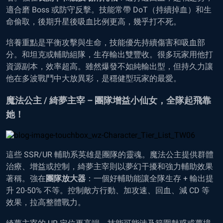
適合磨 Boss 或防守反擊。技能常帶 DoT（持續掉血）和生
命偷取，後期升星後吸血比例更高，幾乎打不死。
培養重點是平衡攻擊與生命，技能優先持續傷害和吸血部
分。和坦克或輔助組隊，生存輸出雙豐收。很多玩家用他打
資源副本，效率超高。雖然爆發不如純輸出型，但持久力讓
他在多波戰鬥中大放異彩，是穩健型玩家的最愛。
魔法公主 / 綺夢主宰 – 團隊增益小仙女，全隊起飛靠
她！
這些 SSR/UR 輔助系英雄是團隊的靈魂。魔法公主提供群體
治療、增益或控制，綺夢主宰則以夢幻干擾和強力輔助效果
著稱。強在
團隊放大器
：一個好輔助能讓全隊生存 + 輸出提
升 20-50% 不等。控制敵方行動、加攻速、回血、減 CD 等
效果，拉高整體戰力。