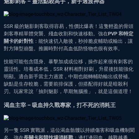
魅影刺客 – 靈活點殺高手，新手過渡神器
SSR 級的魅影刺客取得容易，性價比爆表！這隻輕盈的骨頭
刺客專精單體突襲、殘血收割和快速移動。強在
PVP 和特定
關卡的針對性
：能快速切入敵後，秒掉脆皮輔助或輸出，讓
對方陣型崩盤。推圖時對付高血低防怪物也很有效率。
技能可能包含隱身、暴擊加成或位移，操作起來很有刺客的
靈活性。培養成本低，SSR 材料相對好刷，升星後技能強化
明顯。適合新手當主力過渡，中期也能轉輔助輸出或替補。
缺點是生存較脆，需要前排保護，但搭配得好就是暗殺利
刃。玩家常說「抽到魅影，早期無腦推」，就是這個道理！
渴血主宰 – 吸血持久戰專家，打不死的消耗王
另一隻 SSR 實戰派，這位渴血骷髏以持續傷害和吸血機制聞
名。強在
長關卡和競技場消耗戰
：邊打邊回血，越戰越勇，