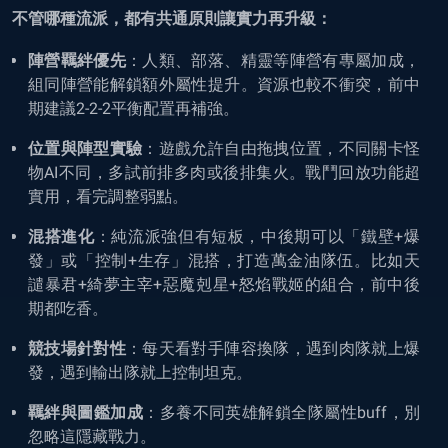
不管哪種流派，都有共通原則讓實力再升級：
陣營羈絆優先
：人類、部落、精靈等陣營有專屬加成，
組同陣營能解鎖額外屬性提升。資源也較不衝突，前中
期建議2-2-2平衡配置再補強。
位置與陣型實驗
：遊戲允許自由拖拽位置，不同關卡怪
物AI不同，多試前排多肉或後排集火。戰鬥回放功能超
實用，看完調整弱點。
混搭進化
：純流派強但有短板，中後期可以「鐵壁+爆
發」或「控制+生存」混搭，打造萬金油隊伍。比如天
譴暴君+綺夢主宰+惡魔剋星+怒焰戰姬的組合，前中後
期都吃香。
競技場針對性
：每天看對手陣容換隊，遇到肉隊就上爆
發，遇到輸出隊就上控制坦克。
羈絆與圖鑑加成
：多養不同英雄解鎖全隊屬性buff，別
忽略這隱藏戰力。