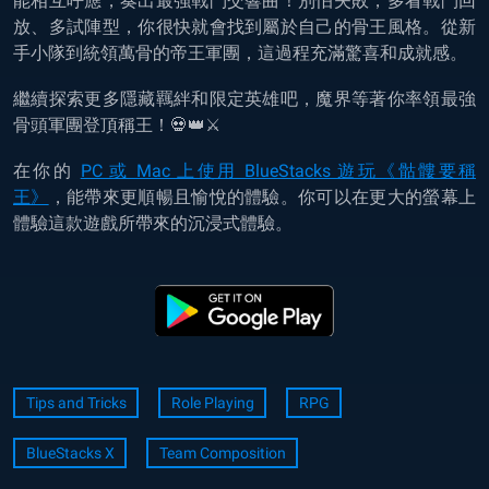
能相互呼應，奏出最強戰鬥交響曲！別怕失敗，多看戰鬥回
放、多試陣型，你很快就會找到屬於自己的骨王風格。從新
手小隊到統領萬骨的帝王軍團，這過程充滿驚喜和成就感。
繼續探索更多隱藏羈絆和限定英雄吧，魔界等著你率領最強
骨頭軍團登頂稱王！💀👑⚔️
在你的
PC 或 Mac 上使用 BlueStacks 遊玩《骷髏要稱
王》
，能帶來更順暢且愉悅的體驗。你可以在更大的螢幕上
體驗這款遊戲所帶來的沉浸式體驗。
Tips and Tricks
Role Playing
RPG
BlueStacks X
Team Composition