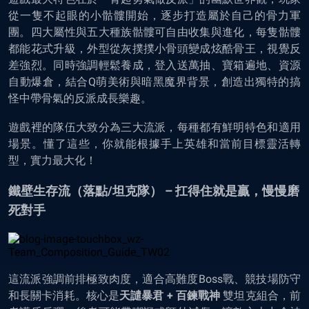
從一隻不起眼的小骷髏開始，逐步打造屬於自己的骨力軍
團。四大屬性與五大種族骷髏可自由收集與進化，每隻骷髏
都能花式升級，外型從灰撲撲小骨頭變成炫酷骨王，視覺反
差強烈。同時強調輕鬆養成，登入送萬抽、寶箱遍地、資源
自動爆倉，結合Q萌美術與暗黑魔界背景，創造出獨特的搞
怪中帶骨氣的反派成長樂趣。
遊戲裡的隊伍大致分為三大流派，每種都有鮮明特色和適用
場景。懂了這些，你就能根據手上英雄和當前目標靈活轉
型，實力最大化！
鐵壁生存流（落點/坦克隊） – 扛得住就是贏，慢慢磨
死對手
這流派強調前排極致肉度，適合高難度Boss戰、競技場防守
和長關卡消耗。核心是
天譴暴君 + 百鍊戰神
雙坦克組合，前