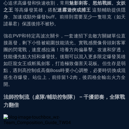
心追求高爆發和快速收割，常用
魅影刺客、怒焰戰姬、女妖
之王
等高爆發英雄，搭配
迷霧遊俠或捕王
這類輔助提供隱
身、加速或額外爆發buff。前排則需要至少一隻坦克（如天
譴暴君）保護後排不被秒。
強在PVP和特定高波次關卡，一套連招下去敵方關鍵單位直
接蒸發，剩下小怪被範圍技能清光。實戰感覺像骨頭刺客軍
團的閃電戰，速度感拉滿！培養方向偏暴擊、攻速和穿透，
技能優先點大招和爆發技。後期可以混入更多限定爆發英雄
如巨龍女王或斬風劍客，打造極致傷害天花板。但生存是弱
點，遇到高控制或高傷Boss時要小心調整，必要時切換成混
搭生存爆發。站位上，前排留1-2肉，後四格全輸出火力全
開。
法師控制流（桌隊/輔助控制隊） – 干擾節奏，全隊戰
力翻倍