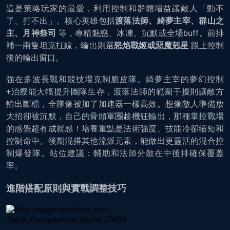
這是策略玩家的最愛，利用控制和群體增益讓敵人「動不
了、打不出」。核心英雄包括
渡落法師、綺夢主宰、群山之
主、月神祭司
等，專精魅惑、冰凍、沉默或全場buff。前排
補一兩隻坦克扛線，輸出則選
怒焰戰姬或惡魔剋星
跟上控制
後的輸出窗口。
強在多波長戰和競技場克制脆皮隊。綺夢主宰的夢幻控制
+治療能大幅提升團隊生存，渡落法師的範圍干擾則讓敵方
輸出斷檔，全隊像被加了加速器一樣高效。想像敵人準備放
大招卻被沉默，自己的骨頭軍團趁機狂輸出，那種掌控戰場
的感覺超有成就感！培養重點是法術強度、技能冷卻縮短和
控制命中。後期混搭其他流派元素，能做出更靈活的混合控
制爆發隊。站位建議：輔助和法師分散在中後排確保覆蓋
率。
進階搭配原則與實戰調整技巧