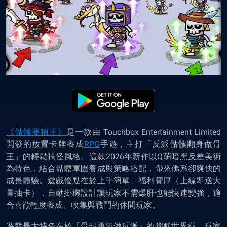
《骷髏要稱王》
是一款由 Touchbox Entertainment Limited
開發的放置卡牌養成
RPG
手遊，主打「反派骷髏翻身做骨
王」的輕鬆搞怪風格。這款2026年新作以Q萌暗黑反差美術
為特色，結合骷髏軍團養成與策略搭配，帶來佛系卻爽快的
成長體驗。遊戲優點在於上手簡單、福利豐厚（上線即送大
量抽卡），自動掛機設計讓玩家不需爆肝也能快速變強，適
合喜歡輕度養成、收集與戰鬥的休閒玩家。
遊戲最大特色在於「骨起勇氣做反派」的幽默世界觀，玩家