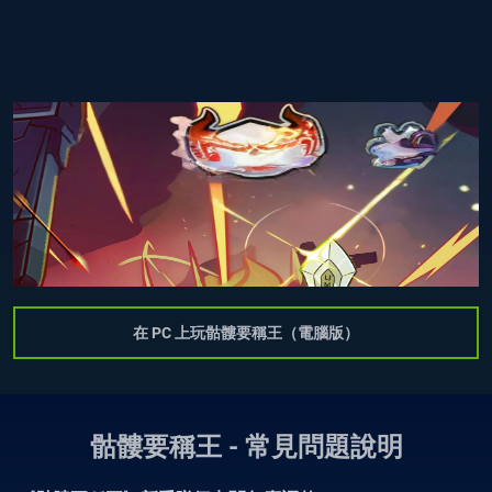
在 PC 上玩骷髏要稱王（電腦版）
骷髏要稱王 - 常見問題說明