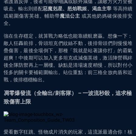
者護盾反彈，後者可能帶嘲諷或額外減傷，讓敵方火力全被
吸走。輸出則搭配
惡魔剋星、怒焰戰姬、渴血主宰
等高持續
或範圍傷害英雄。輔助帶
魔法公主
或其他奶媽確保後排安
全。
強在生存穩定，就算戰力略低也能靠續航磨贏。想像一下：
敵人狂轟前排，骨頭坦克們紋絲不動，後排骨頭們則慢慢堆
疊傷害，最後全場倒下，那種「我就是站著讓你打」的霸氣
超爽！中後期可以加入更多坦克或減傷英雄，激活陣營羈絆
後全隊防禦再上一層樓。缺點是清場速度稍慢，所以對付小
怪多的關卡要補範圍輸出。站位重點：前三格全放肉盾和近
戰，後排穩穩輸出。
凋零爆發流（全輸出/刺客隊） – 一波流秒殺，追求極
致傷害上限
愛看數字狂跳、怪物成片消失的玩家，這流派最適合你！核