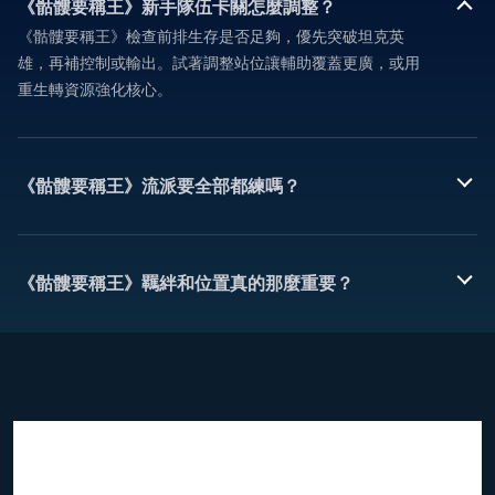
《骷髏要稱王》新手隊伍卡關怎麼調整？
《骷髏要稱王》檢查前排生存是否足夠，優先突破坦克英
雄，再補控制或輸出。試著調整站位讓輔助覆蓋更廣，或用
重生轉資源強化核心。
《骷髏要稱王》流派要全部都練嗎？
《骷髏要稱王》羈絆和位置真的那麼重要？