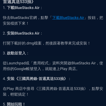
首週真送533抽》
1.
下載
BlueStacks Air
：
快去BlueStacks官網，點擊「
下載
BlueStacks Air
」按鈕，把
安裝檔抓下來！
2.
安裝
BlueStacks Air
：
打開下載好的.dmg檔案，然後跟著教學來完成安裝！
3.
啟動並登入
：
從Launchpad或「應用程式」資料夾開啟BlueStacks Air，使
用你的Google帳號登入，就能連上Play 商店。
4.
安裝《三國異將錄-首週真送533抽》
：
在Play 商店中搜尋《三國異將錄-首週真送533抽》，點擊安
裝，輕鬆搞定！
5.
開始玩啦！