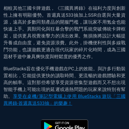
相較其他三國卡牌遊戲，《三國異將錄》在福利力度與創新
性上擁有明顯優勢。首週真送533抽加上SSR自選與大量資
源，遠高於多數同類產品的開服門檻，讓玩家不用氪金也能
快速上手。異獸同化與狂暴合擊的戰鬥系統突破傳統卡牌框
架，提供更具視覺衝擊力的演出效果。無損換將設計大幅提
升養成自由度，避免資源浪費。此外，掛機便利性與多線戰
鬥功能，也讓遊戲更適合現代玩家的碎片化時間，成為三國
題材手遊中兼具爽快度與輕鬆度的優秀之作。
BlueStacks旨在優化手機遊戲在PC上的效能。與許多行動裝
置相比，它能提供更快的讀取時間、更流暢的遊戲體驗和更
高的幀率。這對那些希望享受資源密集型遊戲而又不想出現
智能手機上可能出現的延遲或過熱問題的玩家來說特別有幫
助。
享受在桌機/筆記型電腦上使用 BlueStacks 遊玩「三國
異將錄-首週真送533抽」的樂趣！