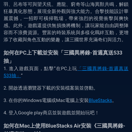
羽、呂布等可與望天犼、應龍、窮奇等山海異獸共鳴，解鎖
狂暴異化形態，展現全新外觀與強大能力。合擊技能設計華
麗震撼，一招即可橫掃戰場，帶來強烈的視覺衝擊與爽快
感。此外，遊戲還提供無損換將機制，讓玩家能自由調整陣
容而不浪費資源。豐富的時裝系統與多樣化羈絆互動，更增
添了收藏與角色互動的樂趣，讓三國世界充滿奇幻與活力。
如何在
PC
上下載並安裝「三國異將錄-首週真送533
抽」
1. 進入遊戲頁面，點擊”在PC上玩
「三國異將錄-首週真送
533抽」
”
2. 開啟透過瀏覽器下載的安裝檔案裝並啓動。
3. 在你的Windows電腦或Mac電腦上安裝
BlueStacks
。
4. 登入Google play商店並裝遊戲並開始玩吧！
如何在Mac上使用BlueStacks Air安裝《三國異將錄-