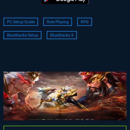
PC Setup Guide
Role Playing
RPG
BlueStacks Setup
BlueStacks X