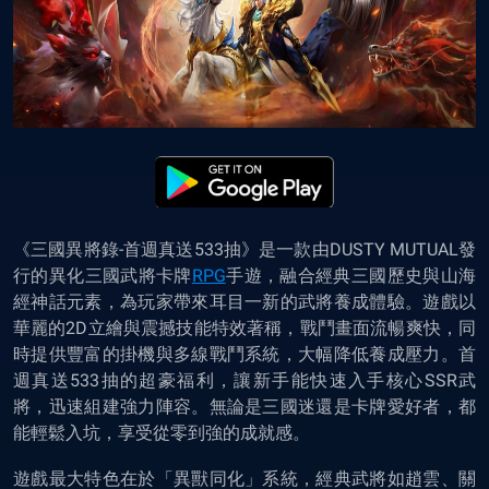
《三國異將錄-首週真送533抽》是一款由DUSTY MUTUAL發
行的異化三國武將卡牌
RPG
手遊，融合經典三國歷史與山海
經神話元素，為玩家帶來耳目一新的武將養成體驗。遊戲以
華麗的2D立繪與震撼技能特效著稱，戰鬥畫面流暢爽快，同
時提供豐富的掛機與多線戰鬥系統，大幅降低養成壓力。首
週真送533抽的超豪福利，讓新手能快速入手核心SSR武
將，迅速組建強力陣容。無論是三國迷還是卡牌愛好者，都
能輕鬆入坑，享受從零到強的成就感。
遊戲最大特色在於「異獸同化」系統，經典武將如趙雲、關