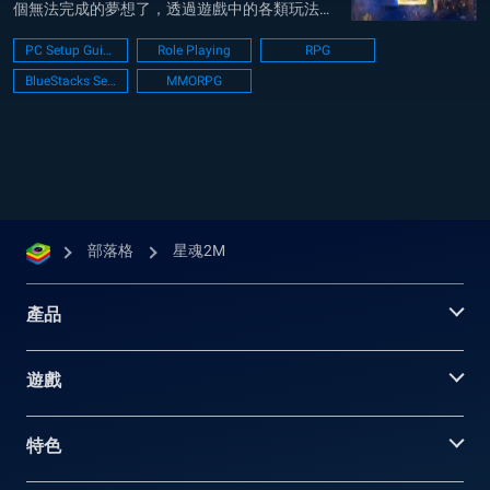
個無法完成的夢想了，透過遊戲中的各類玩法，
實現珍貴物品的交易，玩家之間互相往來，成為
PC Setup Guide
Role Playing
RPG
仙家法度的一員。 玩家們可以前往BlueStacks的
BlueStacks Setup
MMORPG
官方網站根據自己的需求來下載模擬器（或者最
適合您使用的電腦）的版本，...
部落格
星魂2M
產品
遊戲
特色