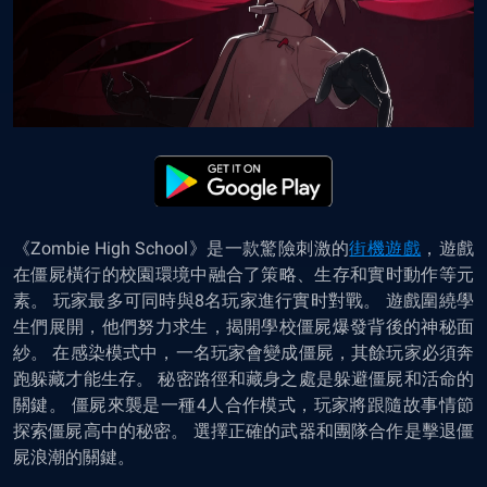
《Zombie High School》是一款驚險刺激的
街機遊戲
，遊戲
在僵屍橫行的校園環境中融合了策略、生存和實时動作等元
素。 玩家最多可同時與8名玩家進行實时對戰。 遊戲圍繞學
生們展開，他們努力求生，揭開學校僵屍爆發背後的神秘面
紗。 在感染模式中，一名玩家會變成僵屍，其餘玩家必須奔
跑躲藏才能生存。 秘密路徑和藏身之處是躲避僵屍和活命的
關鍵。 僵屍來襲是一種4人合作模式，玩家將跟隨故事情節
探索僵屍高中的秘密。 選擇正確的武器和團隊合作是擊退僵
屍浪潮的關鍵。