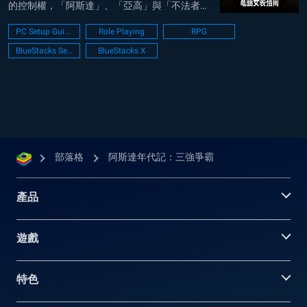
的控制權，「阿斯達」、「亞高」與「不法者」
3 個勢力之間所展開的大規模權力鬥爭。玩家可
PC Setup Guide
Role Playing
RPG
以透過在阿斯達宇宙中的真實社會體驗，包括激
BlueStacks Setup
BlueStacks X
烈的競爭和各勢力之間錯綜複雜的政治和經濟合
作，來享受 MMORPG 的核心...
部落格
阿斯達年代記：三強爭霸
產品
遊戲
特色