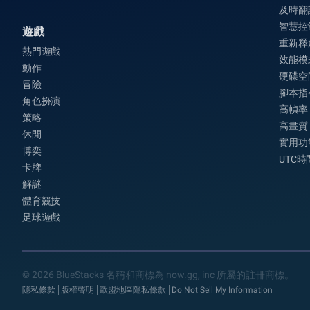
及時翻
智慧控
遊戲
重新釋
熱門遊戲
效能模
動作
硬碟空
冒險
腳本指
角色扮演
高幀率
策略
高畫質
休閒
實用功
博奕
UTC
卡牌
解謎
體育競技
足球遊戲
© 2026 BlueStacks 名稱和商標為 now.gg, inc 所屬的註冊商標。
隱私條款
版權聲明
歐盟地區隱私條款
Do Not Sell My Information