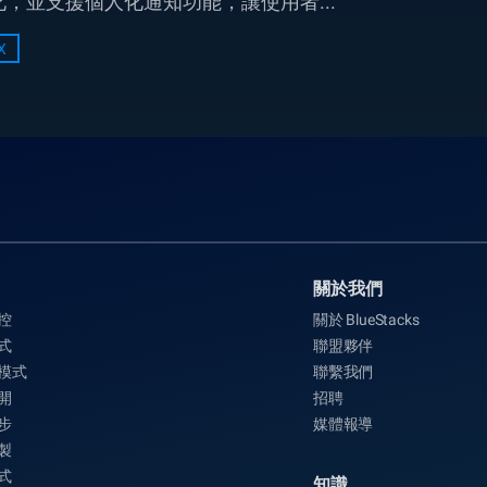
，並支援個人化通知功能，讓使用者...
X
關於我們
控
關於 BlueStacks
式
聯盟夥伴
 模式
聯繫我們
開
招聘
步
媒體報導
製
式
知識