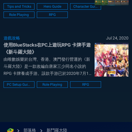
日宣布在雙平台正式上線。該款手游改編自2008
Tips and Tricks
Hero Guide
Character Guide
年出版的著名網路小說《斗羅大陸》，搭配經典
Role Playing
RPG
的闖關機制以及各種新奇的功能，讓玩家能夠原
汁原味地體驗唐三的冒險旅程。今天，小...
遊戲攻略
Jul 24, 2020
使用BlueStacks在PC上遊玩RPG 卡牌手遊
《新斗羅大陸》
由唯數娛樂於台灣、香港、澳門發行營運的《新
斗羅大陸》是一款改編自唐家三少同名小說的
RPG 卡牌養成手游。該款手游已於2020年7月14
日宣布在雙平台正式上線。原作小說《斗羅大
PC Setup Guide
Role Playing
RPG
陸》的內容主要涉及到唐門外門弟子「唐三」的
故事。唐三因偷學唐門的蓋世武功而被唐門上下
所追殺，逃命之中跳崖時卻發現自己不但不
死，...
部落格
新鬥羅大陸