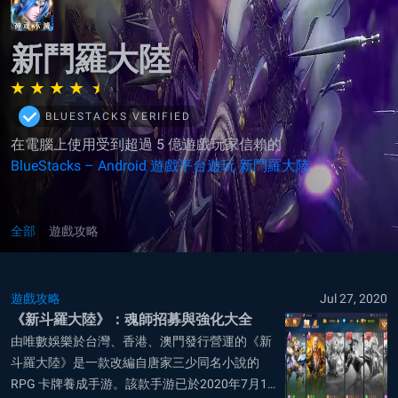
新鬥羅大陸
BLUESTACKS VERIFIED
在電腦上使用受到超過 5 億遊戲玩家信賴的
BlueStacks – Android 遊戲平台遊玩 新鬥羅大陸
全部
遊戲攻略
遊戲攻略
Jul 27, 2020
《新斗羅大陸》：魂師招募與強化大全
由唯數娛樂於台灣、香港、澳門發行營運的《新
斗羅大陸》是一款改編自唐家三少同名小說的
RPG 卡牌養成手游。該款手游已於2020年7月14