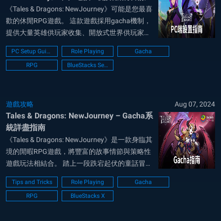
旅
《Tales & Dragons: NewJourney》可能是您最喜
歡的休閒RPG遊戲。 這款遊戲採用gacha機制，
提供大量英雄供玩家收集、開放式世界供玩家探
索，並通過閒置/自動遊戲系統輕鬆提升等級。
PC Setup Guide
Role Playing
Gacha
《Tales & Dragons: NewJourney》的故事發生在
RPG
BlueStacks Setup
充滿龍和...
遊戲攻略
Aug 07, 2024
Tales & Dragons: NewJourney – Gacha系
統詳盡指南
《Tales & Dragons: NewJourney》是一款身臨其
境的閒暇RPG遊戲，將豐富的故事情節與策略性
遊戲玩法相結合。 踏上一段跌宕起伏的童話冒險
之旅。 完成任務，用辛勤勞動換取豐厚獎勵。
Tips and Tricks
Role Playing
Gacha
作為一款閒置遊戲，覈心策略在於組建團隊和瞭
RPG
BlueStacks X
解隊伍的局限性。 雖然較弱的英雄可以帶你度過
遊戲...