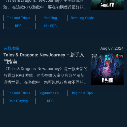
《Tales & Dragons: NewJourney》中的遊戲體
驗。 在這款RPG遊戲中，要在初期獲得最好的英
雄可能很有挑戰性，而重選則提供了一種優化機
Tips and Tricks
Rerolling
Rerolling Guide
會的方法。 這個過程包括反復開始一個新的遊戲
RPG
Idle RPG
帳戶，直到獲得想要的角色。 雖然在《Tales
&am...
遊戲攻略
Aug 07, 2024
Tales & Dragons: NewJourney – 新手入
門指南
《Tales & Dragons: NewJourney》是一款全新的
放置型 RPG 遊戲，將帶您進入童話與龍的清新
虛構世界。 在遊戲中，您可以執行多種不同的任
務，召喚和使用獨特的英雄，揭開被邪惡勢力隱
Tips and Tricks
Beginner's Guide
Beginner Tips
藏了幾個世紀的神秘面紗，享受令人屏息的視覺
Role Playing
RPG
體驗。 龍與傳說新旅程》是一款免費遊戲，可在
Go...