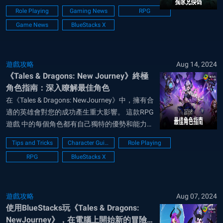
驗。 在競爭中保持領先，在龍與幻想的神秘世界
Role Playing
Gaming News
RPG
中盡情冒險。 《Tales & Dragons:
Game News
BlueStacks X
NewJourney》是一款RPG ...
遊戲攻略
Aug 14, 2024
《Tales & Dragons: New Journey》終極
角色指南：深入瞭解最佳角色
在《Tales & Dragons: NewJourney》中，擁有合
適的英雄會對您的成功產生重大影響。 這款RPG
遊戲 中的每個角色都有自己獨特的優勢和能力。
瞭解投資哪些英雄將為您帶來競爭優勢，幫助您
Tips and Tricks
Character Guide
Role Playing
輕鬆應對遊戲中的挑戰。 本指南深入探討了
RPG
BlueStacks X
《Tales & Dragons: Ne...
遊戲攻略
Aug 07, 2024
使用BlueStacks玩《Tales & Dragons:
NewJourney》，在電腦上開始新的冒險之