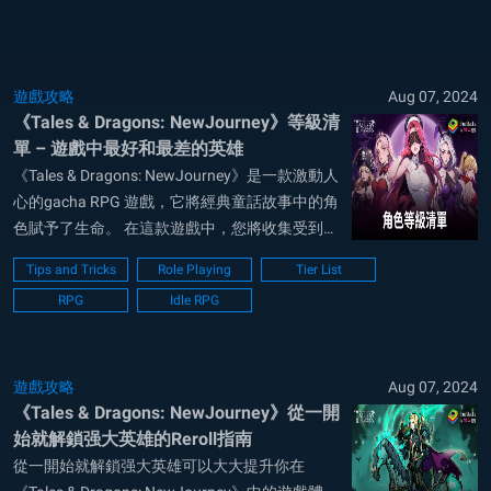
遊戲攻略
Aug 07, 2024
《Tales & Dragons: NewJourney》等級清
單 – 遊戲中最好和最差的英雄
《Tales & Dragons: NewJourney》是一款激動人
心的gacha RPG 遊戲，它將經典童話故事中的角
色賦予了生命。 在這款遊戲中，您將收集受到永
恒故事啟發的英雄，如小紅帽，並帶領他們與强
Tips and Tricks
Role Playing
Tier List
大的敵人作戰。 無論您是新手還是老手，知道投
RPG
Idle RPG
資哪些角色都會讓您的遊戲與眾不同。 這份...
遊戲攻略
Aug 07, 2024
《Tales & Dragons: NewJourney》從一開
始就解鎖强大英雄的Reroll指南
從一開始就解鎖强大英雄可以大大提升你在