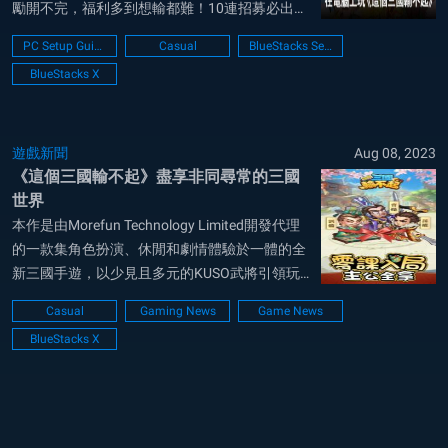
勵開不完，福利多到想輸都難！10連招募必出紅
將，闖關還有1,000抽紅將任你選！搞怪幽默三
PC Setup Guide
Casual
BlueStacks Setup
國人物，歷史x KUSO讓人耳目一新！自動闖關領
BlueStacks X
資源，一覺起床破1,000關！劇情、爬塔、世界
BOS...
遊戲新聞
Aug 08, 2023
《這個三國輸不起》盡享非同尋常的三國
世界
本作是由Morefun Technology Limited開發代理
的一款集角色扮演、休閒和劇情體驗於一體的全
新三國手遊，以少見且多元的KUSO武將引領玩
家進入不一樣的三國世界。 玩家們可以前往
Casual
Gaming News
Game News
BlueStacks的官方網站根據自己的需求來下載模
BlueStacks X
擬器（或者最適合您使用的電腦）的版本，下載
後安裝即可...