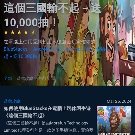
這個三國輸不起－送
10,000抽！
在電腦上使用受到超過 5 億遊戲玩家信賴的
BlueStacks – Android 遊戲平台遊玩 這個三國輸不
起－送10,000抽！
全部
遊戲攻略
遊戲新聞
遊戲攻略
Mar 26, 2024
如何使用BlueStacks在電腦上玩休闲手遊
《這個三國輸不起》
《這個三國輸不起》是由Morefun Technology
Limited代理發行的是一款休闲手機遊戲，寶箱獎