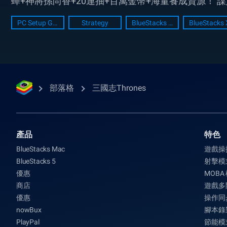
蟬+神將孫尚香+20連抽+百萬金幣+海量養成資源！ 謀定
PC Setup Guide
Strategy
BlueStacks Setup
BlueStacks 
部落格
三國志Thrones
產品
特色
BlueStacks Mac
遊戲操
BlueStacks 5
射擊模
優惠
MOBA
商店
遊戲多
優惠
操作同
nowBux
腳本錄
PlayPal
節能模