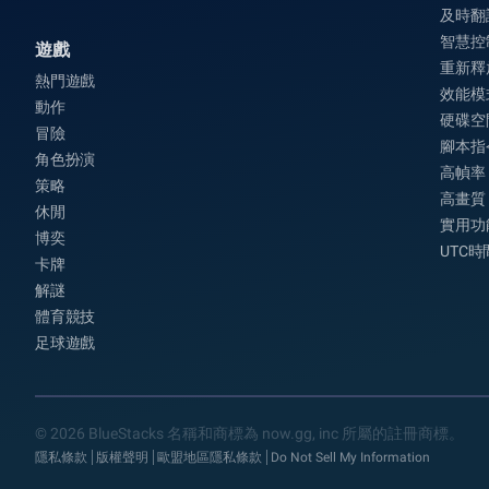
及時翻
智慧控
遊戲
重新釋
熱門遊戲
效能模
動作
硬碟空
冒險
腳本指
角色扮演
高幀率
策略
高畫質
休閒
實用功
博奕
UTC
卡牌
解謎
體育競技
足球遊戲
© 2026 BlueStacks 名稱和商標為 now.gg, inc 所屬的註冊商標。
隱私條款
版權聲明
歐盟地區隱私條款
Do Not Sell My Information