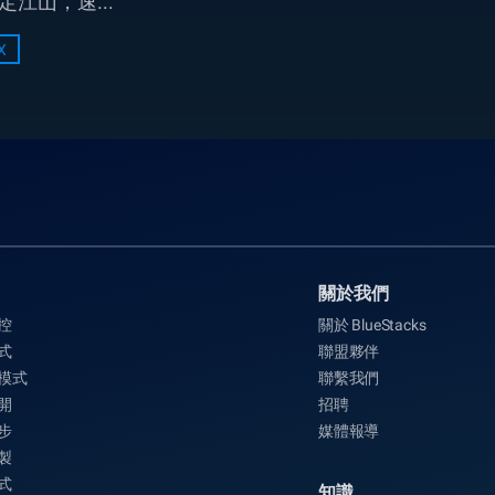
江山，速...
X
關於我們
控
關於 BlueStacks
式
聯盟夥伴
 模式
聯繫我們
開
招聘
步
媒體報導
製
式
知識